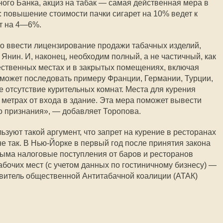
го Банка, акциз на табак — самая действенная мера в
 повышение стоимости пачки сигарет на 10% ведет к
т на 4—6%.
о ввести лицензирование продажи табачных изделий,
Янин. И, наконец, необходим полный, а не частичный, как
щественных местах и в закрытых помещениях, включая
 может последовать примеру Франции, Германии, Турции,
 отсутствие курительных комнат. Места для курения
 метрах от входа в здание. Эта мера поможет вывести
о признания», — добавляет Торопова.
зуют такой аргумент, что запрет на курение в ресторанах
 не так. В Нью-Йорке в первый год после принятия закона
 дыма налоговые поступления от баров и ресторанов
абочих мест (с учетом данных по гостиничному бизнесу) —
авитель общественной Антитабачной коалиции (АТАК)