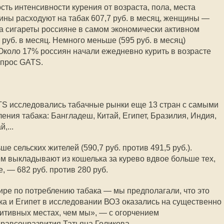
ть интенсивности курения от возраста, пола, места
ины расходуют на табак 607,7 руб. в месяц, женщины —
на сигареты россияне в самом экономически активном
7 руб. в месяц. Немного меньше (595 руб. в месяц)
Около 17% россиян начали ежедневно курить в возрасте
опрос GATS.
TS исследовались табачные рынки еще 13 стран с самыми
ния табака: Бангладеш, Китай, Египет, Бразилия, Индия,
,...
е сельских жителей (590,7 руб. против 491,5 руб.).
 выкладывают из кошелька за курево вдвое больше тех,
, — 682 руб. против 280 руб.
ре по потреблению табака — мы предполагали, что это
ика и Египет в исследовании ВОЗ оказались на существенно
зитивных местах, чем мы», — с огорчением
равсоцразвития Татьяна Голикова.