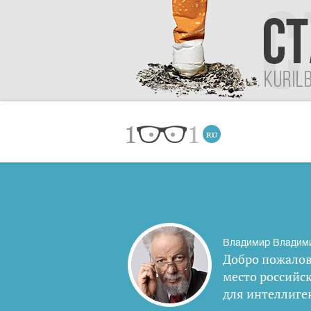
Владимир Владим
Добро пожалов
место российс
для интеллиге