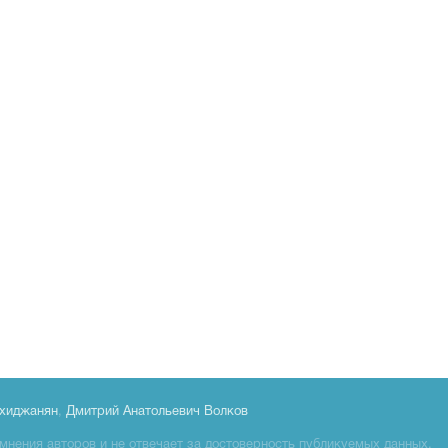
хиджанян
,
Дмитрий Анатольевич Волков
мнения авторов и не отвечает за достоверность публикуемых данных.