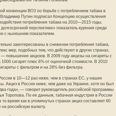
ой конвенции ВОЗ по борьбе с потреблением табака в
ер Владимир Путин подписал Концепцию осуществления
водействия потребления табака на 2010—2015 годы,
в долгосрочной перспективе» показатель курения среди
ю с нынешним показателем.
тельно заинтересованы в снижении потребления табака,
кс мер, подобных тем, что действуют в других странах,
 — повышение акцизов. В 2009 году акцизы на сигареты с
 1000 сигарет плюс 6% от оценочной стоимости. В 2010
сигареты с фильтром и на 28% без фильтра.
России в 10—12 раз ниже, чем в странах ЕС, у наших
. Акциз в России ниже, чем даже на Украине, хотя он был
 два года», — говорит руководитель российской программы
ья Торопова. По ее данным, табачная индустрия в России
в то время как в упомянутых странах акциз составляет 60
е на российскую валюту.