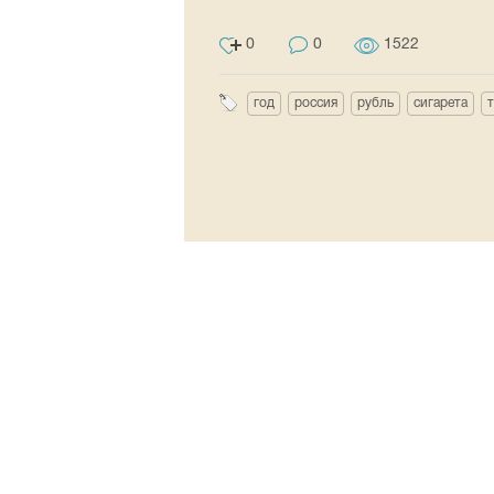
0
0
1522
год
россия
рубль
сигарета