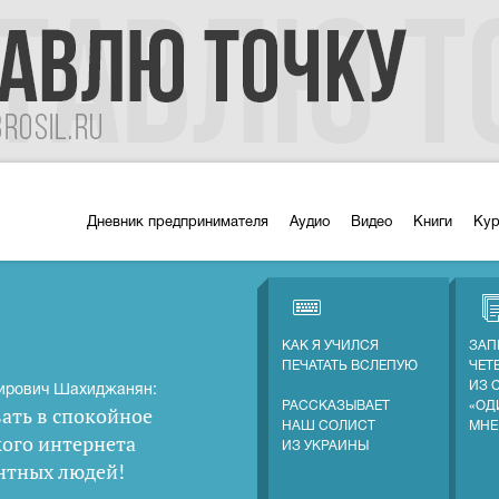
Дневник предпринимателя
Аудио
Видео
Книги
Ку
КАК Я УЧИЛСЯ
ЗАП
ПЕЧАТАТЬ ВСЛЕПУЮ
ЧЕТ
ИЗ 
ирович Шахиджанян:
РАССКАЗЫВАЕТ
«ОД
ать в спокойное
НАШ СОЛИСТ
МНЕ
кого интернета
ИЗ УКРАИНЫ
нтных людей
!