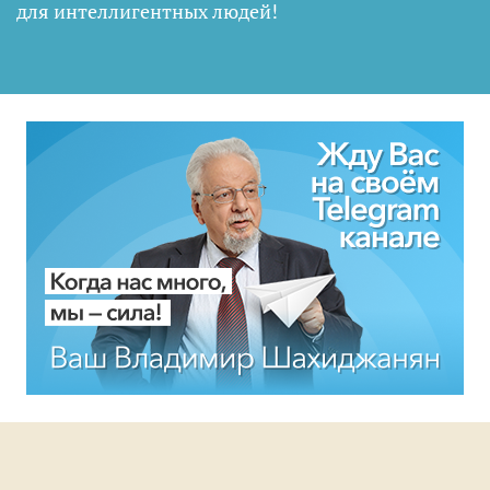
для интеллигентных людей
!