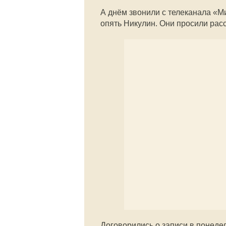
А днём звонили с телеканала «М
опять Никулин. Они просили расс
Договорились о записи в понедел