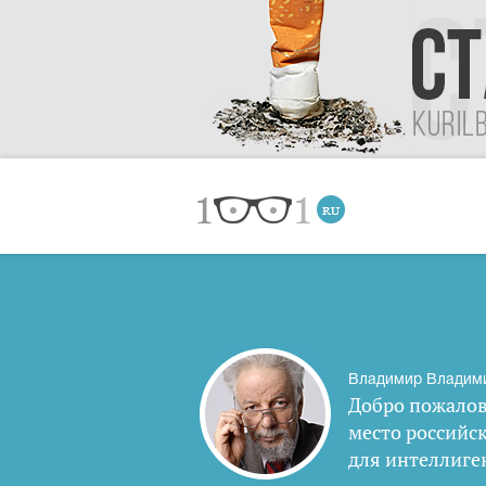
Владимир Владим
Добро пожалов
место российс
для интеллиге