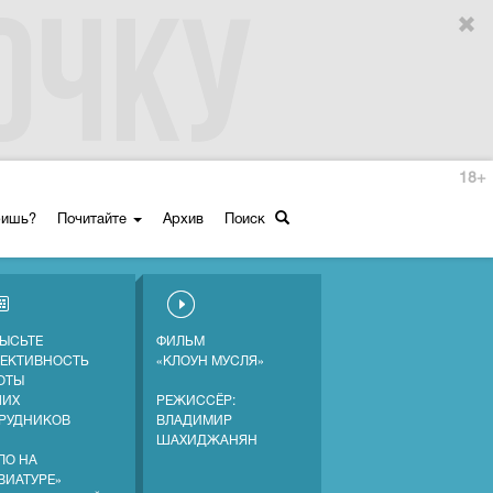
18+
ришь?
Почитайте
Архив
Поиск
ЫСЬТЕ
ФИЛЬМ
ЕКТИВНОСТЬ
«КЛОУН МУСЛЯ»
ОТЫ
ШИХ
РЕЖИССЁР:
РУДНИКОВ
ВЛАДИМИР
ШАХИДЖАНЯН
ЛО НА
ВИАТУРЕ»