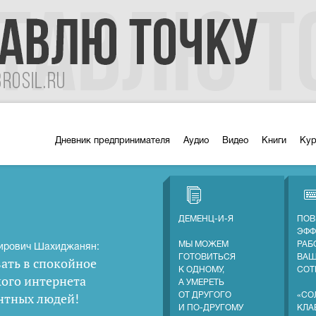
Дневник предпринимателя
Аудио
Видео
Книги
Ку
ДЕМЕНЦ-И-Я
ПОВ
ЭФФ
МЫ МОЖЕМ
РАБ
ирович Шахиджанян:
ГОТОВИТЬСЯ
ВА
ать в спокойное
К ОДНОМУ,
СОТ
кого интернета
А УМЕРЕТЬ
нтных людей
!
ОТ ДРУГОГО
«СО
И ПО-ДРУГОМУ
КЛА