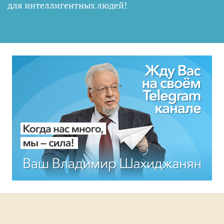
для интеллигентных людей
!