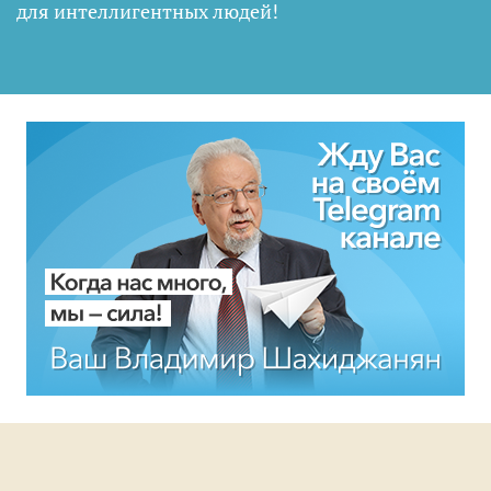
для интеллигентных людей
!