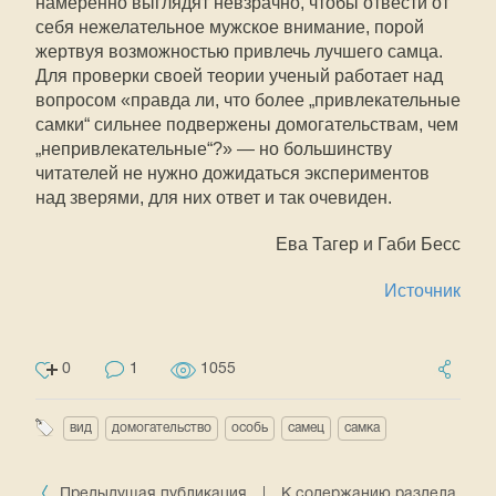
намеренно выглядят невзрачно, чтобы отвести от
себя нежелательное мужское внимание, порой
жертвуя возможностью привлечь лучшего самца.
Для проверки своей теории ученый работает над
вопросом «правда ли, что более „привлекательные
самки“ сильнее подвержены домогательствам, чем
„непривлекательные“?» — но большинству
читателей не нужно дожидаться экспериментов
над зверями, для них ответ и так очевиден.
Ева Тагер и Габи Бесс
Источник
0
1
1055
вид
домогательство
особь
самец
самка
Предыдущая публикация
|
К содержанию раздела