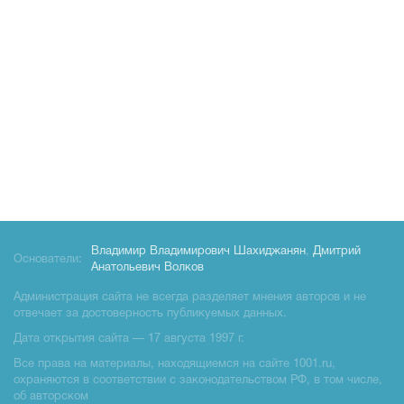
Владимир Владимирович Шахиджанян
,
Дмитрий
Основатели:
Анатольевич Волков
Администрация сайта не всегда разделяет мнения авторов и не
отвечает за достоверность публикуемых данных.
Дата открытия сайта — 17 августа 1997 г.
Все права на материалы, находящиемся на сайте 1001.ru,
охраняются в соответствии с законодательством РФ, в том числе,
об авторском