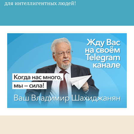
для интеллигентных людей
!