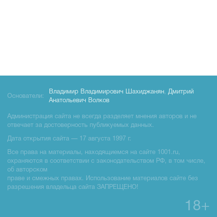
Владимир Владимирович Шахиджанян
,
Дмитрий
Основатели:
Анатольевич Волков
Администрация сайта не всегда разделяет мнения авторов и не
отвечает за достоверность публикуемых данных.
Дата открытия сайта — 17 августа 1997 г.
Все права на материалы, находящиемся на сайте 1001.ru,
охраняются в соответствии с законодательством РФ, в том числе,
об авторском
праве и смежных правах. Использование материалов сайте без
разрешения владельца сайта ЗАПРЕЩЕНО!
18+