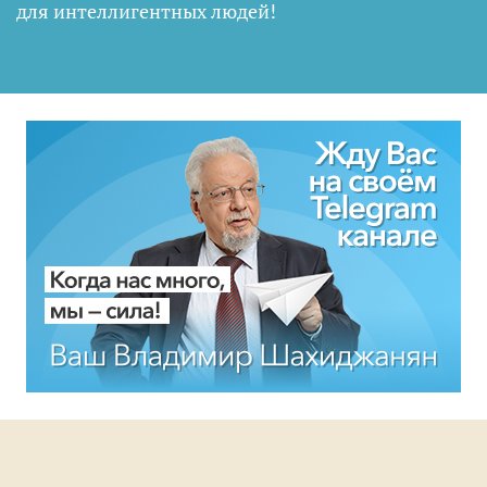
для интеллигентных людей
!