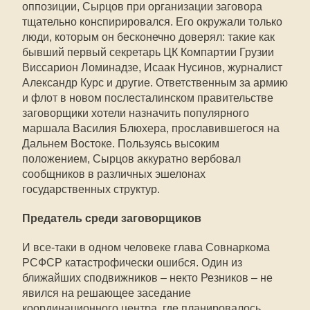
оппозиции, Сырцов при организации заговора
тщательно конспирировался. Его окружали только
люди, которым он бесконечно доверял: такие как
бывший первый секретарь ЦК Компартии Грузии
Виссарион Ломинадзе, Исаак Нусинов, журналист
Александр Курс и другие. Ответственным за армию
и флот в новом послесталинском правительстве
заговорщики хотели назначить популярного
маршала Василия Блюхера, прославившегося на
Дальнем Востоке. Пользуясь высоким
положением, Сырцов аккуратно вербовал
сообщников в различных эшелонах
государственных структур.
Предатель среди заговорщиков
И все-таки в одном человеке глава Совнаркома
РСФСР катастрофически ошибся. Один из
ближайших сподвижников – некто Резников – не
явился на решающее заседание
координационного центра, где планировалось