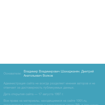
Владимир Владимирович Шахиджанян
,
Дмитрий
Основатели:
Анатольевич Волков
Администрация сайта не всегда разделяет мнения авторов и не
отвечает за достоверность публикуемых данных.
Дата открытия сайта — 17 августа 1997 г.
Все права на материалы, находящиемся на сайте 1001.ru,