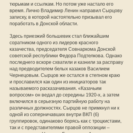
тюрьмам и ссылкам. Но потом уже настало его
время. Лично Владимир Ленин направил Сырцову
записку, в которой настоятельно призывал его
поработать в Донской области.
Здесь приезжий большевик стал ближайшим
соратником одного из лидеров красного
казачества, председателя Совнаркома Донской
советской республики Федора Подтелкова. Однако
последнего вскоре схватили и казнили за расправу
над предводителем белых казаков Василием
Чернецовым. Сырцов же остался в степном краю
и прославился как один из инициаторов так
называемого расказачивания. «Казачьим
вопросом» он ведал до середины 1920-х, а затем
включился в серьезную партийную работу на
различных должностях. Сырцов не примкнул ни к
одной из соперничавших внутри ВКП (б)
группировок, одинаково борясь как с троцкистами,
так и с представителями правой оппозиции –