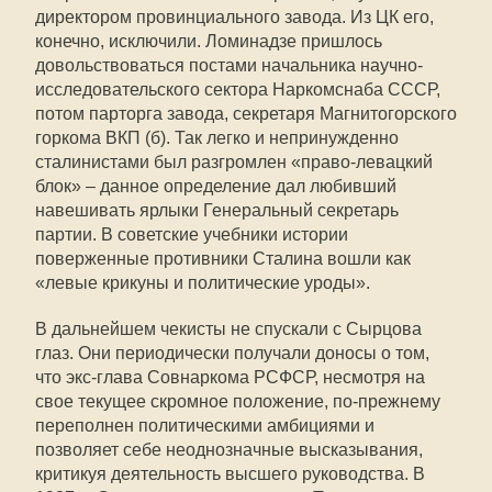
директором провинциального завода. Из ЦК его,
конечно, исключили. Ломинадзе пришлось
довольствоваться постами начальника научно-
исследовательского сектора Наркомснаба СССР,
потом парторга завода, секретаря Магнитогорского
горкома ВКП (б). Так легко и непринужденно
сталинистами был разгромлен «право-левацкий
блок» – данное определение дал любивший
навешивать ярлыки Генеральный секретарь
партии. В советские учебники истории
поверженные противники Сталина вошли как
«левые крикуны и политические уроды».
В дальнейшем чекисты не спускали с Сырцова
глаз. Они периодически получали доносы о том,
что экс-глава Совнаркома РСФСР, несмотря на
свое текущее скромное положение, по-прежнему
переполнен политическими амбициями и
позволяет себе неоднозначные высказывания,
критикуя деятельность высшего руководства. В