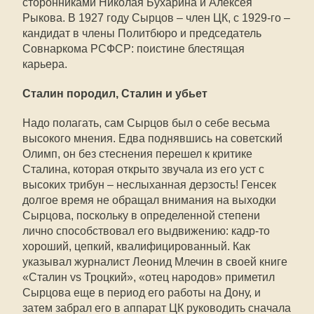
сторонниками Николая Бухарина и Алексея
Рыкова. В 1927 году Сырцов – член ЦК, с 1929-го –
кандидат в члены Политбюро и председатель
Совнаркома РСФСР: поистине блестящая
карьера.
Сталин породил, Сталин и убьет
Надо полагать, сам Сырцов был о себе весьма
высокого мнения. Едва поднявшись на советский
Олимп, он без стеснения перешел к критике
Сталина, которая открыто звучала из его уст с
высоких трибун – неслыханная дерзость! Генсек
долгое время не обращал внимания на выходки
Сырцова, поскольку в определенной степени
лично способствовал его выдвижению: кадр-то
хороший, цепкий, квалифицированный. Как
указывал журналист Леонид Млечин в своей книге
«Сталин vs Троцкий», «отец народов» приметил
Сырцова еще в период его работы на Дону, и
затем забрал его в аппарат ЦК руководить сначала