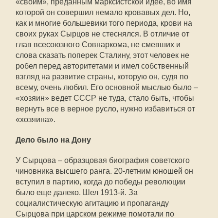
«своим», преданным марксистской идее, во имя
которой он совершил немало кровавых дел. Но,
как и многие большевики того периода, крови на
своих руках Сырцов не стеснялся. В отличие от
глав всесоюзного Совнаркома, не смевших и
слова сказать поперек Сталину, этот человек не
робел перед авторитетами и имел собственный
взгляд на развитие страны, которую он, судя по
всему, очень любил. Его основной мыслью было –
«хозяин» ведет СССР не туда, стало быть, чтобы
вернуть все в верное русло, нужно избавиться от
«хозяина».
Дело было на Дону
У Сырцова – образцовая биография советского
чиновника высшего ранга. 20-летним юношей он
вступил в партию, когда до победы революции
было еще далеко. Шел 1913-й. За
социалистическую агитацию и пропаганду
Сырцова при царском режиме помотали по