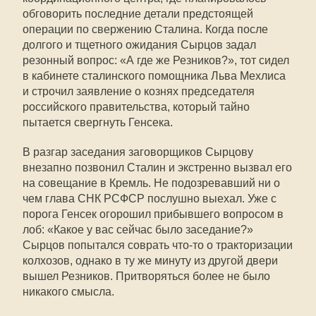
обговорить последние детали предстоящей
операции по свержению Сталина. Когда после
долгого и тщетного ожидания Сырцов задал
резонный вопрос: «А где же Резников?», тот сидел
в кабинете сталинского помощника Льва Мехлиса
и строчил заявление о кознях председателя
российского правительства, который тайно
пытается свергнуть Генсека.
В разгар заседания заговорщиков Сырцову
внезапно позвонил Сталин и экстренно вызвал его
на совещание в Кремль. Не подозревавший ни о
чем глава СНК РСФСР послушно выехал. Уже с
порога Генсек огорошил прибывшего вопросом в
лоб: «Какое у вас сейчас было заседание?»
Сырцов попытался соврать что-то о тракторизации
колхозов, однако в ту же минуту из другой двери
вышел Резников. Притворяться более не было
никакого смысла.