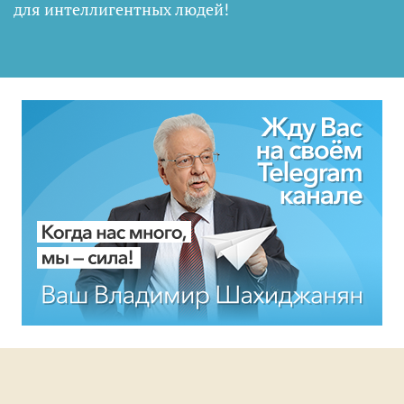
для интеллигентных людей
!