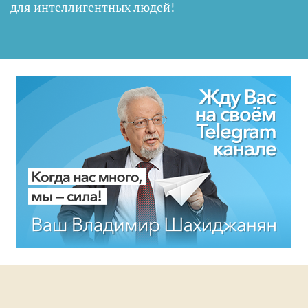
для интеллигентных людей
!