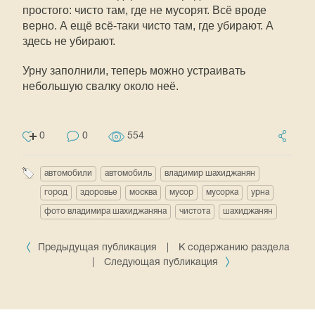
простого: чисто там, где не мусорят. Всё вроде
верно. А ещё всё-таки чисто там, где убирают. А
здесь не убирают.
Урну заполнили, теперь можно устраивать
небольшую свалку около неё.
0
0
554
автомобили
автомобиль
владимир шахиджанян
город
здоровье
москва
мусор
мусорка
урна
фото владимира шахиджаняна
чистота
шахиджанян
Предыдущая публикация
|
К содержанию раздела
|
Следующая публикация