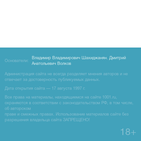
Владимир Владимирович Шахиджанян
,
Дмитрий
Основатели:
Анатольевич Волков
Администрация сайта не всегда разделяет мнения авторов и не
отвечает за достоверность публикуемых данных.
Дата открытия сайта — 17 августа 1997 г.
Все права на материалы, находящиемся на сайте 1001.ru,
охраняются в соответствии с законодательством РФ, в том числе,
об авторском
праве и смежных правах. Использование материалов сайте без
разрешения владельца сайта ЗАПРЕЩЕНО!
18+