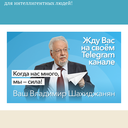
для интеллигентных людей
!