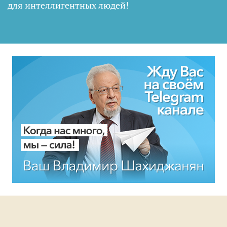
для интеллигентных людей
!