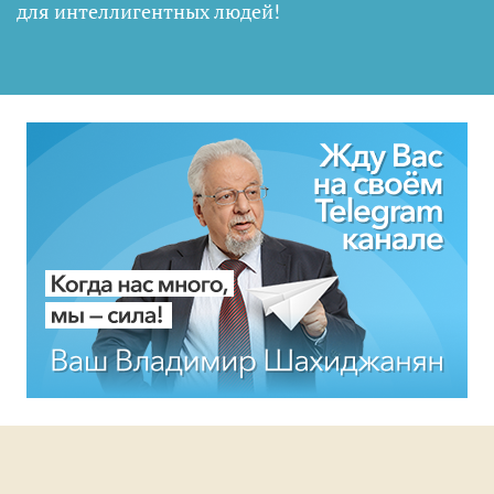
для интеллигентных людей
!