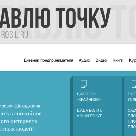
Дневник предпринимателя
Аудио
Видео
Книги
Ку
ДИАГНОЗ:
ПУС
«КРАЙНИЗМ»
УС
ирович Шахиджанян:
ДУША БОЛИТ,
СХЕ
ать в спокойное
А УШИ ВЯНУТ
ПЛО
кого интернета
ПЛО
нтных людей
!
ПЛО