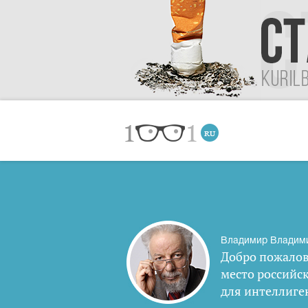
Владимир Владим
Добро пожалов
место российс
для интеллиге