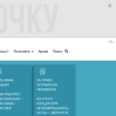
18+
ришь?
Почитайте
Архив
Поиск
ТЬ МАМА
ЗА ПРАВО
ЛЫШИТ
ОСТАВАТЬСЯ
ЧЕЛОВЕКОМ
МА РАБОТАЕТ:
ХО БАБУШКЕ –
ИЗ ЭТОГО
ХО МАМЕ –
КОНЦЛАГЕРЯ
ХО МНЕ
НЕ ВОЗВРАЩАЛИСЬ.
НО ОН — ВЕРНУЛСЯ