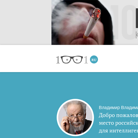
Владимир Владим
Добро пожалов
место российс
для интеллиге