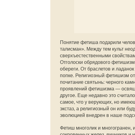
Понятие фетиша подарили челов
талисман». Между тем культ не
сверхъестественными свойствам
Отголоски обрядового фетишизм
обереги. От браслетов и ладано
попке. Религиозный фетишизм о
почитание святынь: черного камн
проявлений фетишизма — освящ
другое. Еще недавно это считало
самое, что у верующих, но имею
экстаз, а религиозный он или бу
эволюцией внедрен в наше подсо
Фетиш многолик и многогранен, 
сокровенных желез, яичников и 