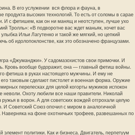
оина. В его услужении вся флора и фауна, в
е продукта высоких технологий. То есть от соломы в сарае
. И с фетишем, как он ни манящ и неотступен, лучше ухо
мий Тролль»: «В подворотне вас ждет маньяк, хочет вас
улыбка Ильи Лагутенко и такой же мягкий, но цепкий
ечь об идолопоклонстве, как это обозначено французами.
 игра «Джуманджи». У садомазохистов свои примочки. И
ь. Кровь вообще будоражит, она — главный фетиш войны.
го фетиша в руках настоящего мужчины. И ему не
 его таковым сделают пистолет и военная форма. Оружие
а мирных перелесках для целой когорты мужиков испокон
ще неволи. Охоту любили все наши правители. Николай
 ружья в ворон. А для советских вождей отгрохали целую
. И Советский Союз опочил с миром в аналогичной
. Наверняка на фоне охотничьих трофеев, развешанных по
элемент политики. Как и бизнеса. Двигатель, перпетуум