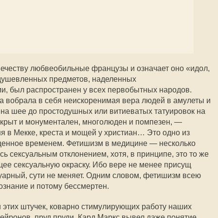
ечеству любвеобильные французы и означает оно «идол,
одушевленных предметов, наделенных
и, был распространен у всех первобытных народов.
а вобрала в себя неискоренимая вера людей в амулеты и
к на шее до простодушных или витиеватых татуировок на
ткрыт и монументален, многолюден и помпезен, —
я в Мекке, креста и мощей у христиан… Это одно из
енное временем. Фетишизм в медицине — несколько
сь сексуальным отклонением, хотя, в принципе, это то же
щее сексуальную окраску. Ибо вере не менее присущ
дуарный, сути не меняет. Одним словом, фетишизм всею
знание и потому бессмертен.
и этих штучек, коварно стимулирующих работу наших
нейронов, пруд пруди. Кард Маркс вывел даже понятие