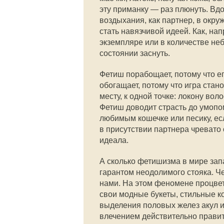
эту приманку — раз плюнуть. Вдо
воздыхания, как партнер, в окр
стать навязчивой идеей. Как, н
экземпляре или в количестве неб
состоянии заснуть.
Фетиш порабощает, потому что ег
обогащает, потому что игра стан
месту, к одной точке: локону вол
Фетиш доводит страсть до умопом
любимым кошечке или песику, ес
в присутствии партнера чревато 
идеала.
А сколько фетишизма в мире зап
гарантом неодолимого стояка. 
нами. На этом феномене процвет
свои модные букеты, стильные 
выделения половых желез акул и
влечением действительно правит