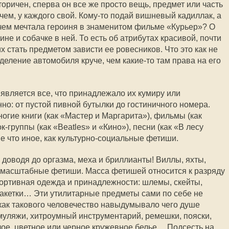
оричен, сперва он все же просто вещь, предмет или часть
ичем, у каждого свой. Кому-то подай вишневый кадиллак, а
чем мечтала героиня в знаменитом фильме «Курьер»? О
не и собачке в ней. То есть об атрибутах красивой, почти
х стать предметом зависти ее ровесников. Что это как не
деление автомобиля круче, чем какие-то там права на его
вляется все, что принадлежало их кумиру или
но: от пустой пивной бутылки до гостиничного номера.
гие книги (как «Мастер и Маргарита»), фильмы (как
к-группы (как «Beatles» и «Кино»), песни (как «В лесу
 не что иное, как культурно-социальные фетиши.
, доводя до оргазма, меха и бриллианты! Виллы, яхты,
 масштабные фетиши. Масса фетишей относится к разряду
портивная одежда и принадлежности: шлемы, скейты,
акетки… Эти утилитарные предметы сами по себе не
как такового человечество навыдумывало чего душе
 муляжи, хитроумный инструментарий, ремешки, пояски,
елое, цветное или черное кружевное белье… Подсесть на