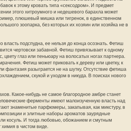
бавок к этому кровать типа «сексодром». И предмет
ужении этого хитроумного и недешевого барахла может
апример, плюшевый мишка или тигренок, в единственном
ольшого зоопарка, без которых их хозяин или хозяйка не в
о власть подспудна, ее нельзя до конца осознать. Фетиш
овится чертовски забавной. Фетиш привязывает к одному
ос, цвету глаз или пеньюару на волосатых ногах партнера.
рачения. Фетиш может приковать к дереву или цветку, к
ли фантазия разыграется не на шутку. Отсутствие фетиша
охлаждением, скукой и уходом в никуда. В поисках нового
ахов. Какое-нибудь не самое благородное амбре станет
Человеческие ферменты имеют малоизученную власть над
ают знаменитые парфюмеры, закапывая, как микстуру, в
композиции и элитные наборы ароматов заурядные
ли косуль. И тогда любовью, обожанием и смутным
 химия в чистом виде.