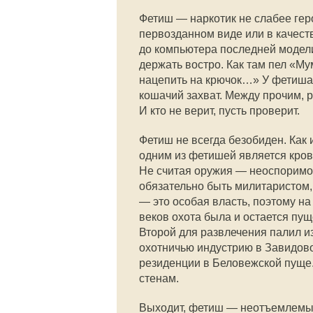
Фетиш — наркотик не слабее гер
первозданном виде или в качеств
до компьютера последней модели
держать востро. Как там пел «Му
нацепить на крючок…» У фетиша 
кошачий захват. Между прочим, р
И кто не верит, пусть проверит.
Фетиш не всегда безобиден. Как
одним из фетишей является кров
Не считая оружия — неоспоримо
обязательно быть милитаристом,
— это особая власть, поэтому н
веков охота была и остается пу
Второй для развлечения палил из
охотничью индустрию в Завидово
резиденции в Беловежской пуще
стенам.
Выходит, фетиш — неотъемлемый 