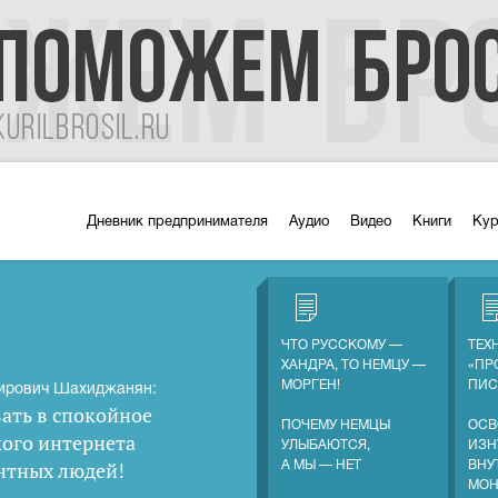
Дневник предпринимателя
Аудио
Видео
Книги
Ку
ЧТО РУССКОМУ —
ТЕХ
ХАНДРА, ТО НЕМЦУ —
«ПР
МОРГЕН!
ПИС
ирович Шахиджанян:
ать в спокойное
ПОЧЕМУ НЕМЦЫ
ОСВ
кого интернета
УЛЫБАЮТСЯ,
ИЗН
нтных людей
!
А МЫ — НЕТ
ВНУ
МОН