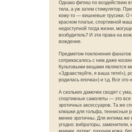
Однако фетиш по воздействию вт
тела, а уж затем стимулятор. Пр
кому-то — вишневые трусики. О 
красном платье, спортивной маши
недоступной тогда жизни, могущи
возбудитель? И эти права на вож
вождение.
Предметом поклонения фанатов я
соприкасалось с ним даже косвен
Культовыми вещами являются мно
«Здравствуйте, я ваша тетя!»), ро
родилась елочка») и т.д. Все это
А скольких дамочек сводят с ума
спортивные самолеты — это все
эротичных аксессуаров. Та же с
клюшки для гольфа, теннисные р
менее эротичны. Для интима же 
угодно: вибраторы, заменители,
маечки, латекс, пахучая кожа, б