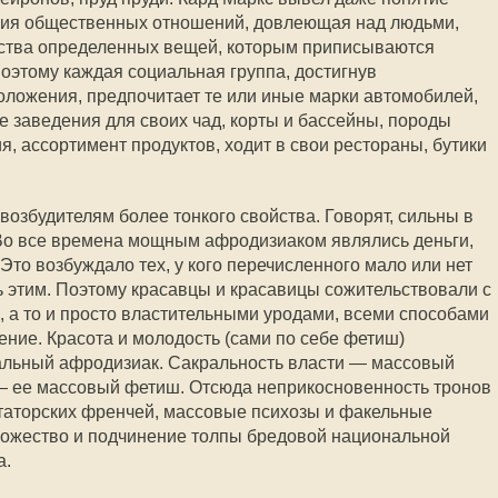
ихия общественных отношений, довлеющая над людьми,
дства определенных вещей, которым приписываются
оэтому каждая социальная группа, достигнув
ложения, предпочитает те или иные марки автомобилей,
ые заведения для своих чад, корты и бассейны, породы
я, ассортимент продуктов, ходит в свои рестораны, бутики
озбудителям более тонкого свойства. Говорят, сильны в
 Во все времена мощным афродизиаком являлись деньги,
Это возбуждало тех, у кого перечисленного мало или нет
ть этим. Поэтому красавцы и красавицы сожительствовали с
, а то и просто властительными уродами, всеми способами
ение. Красота и молодость (сами по себе фетиш)
иальный афродизиак. Сакральность власти — массовый
 — ее массовый фетиш. Отсюда неприкосновенность тронов
ктаторских френчей, массовые психозы и факельные
божество и подчинение толпы бредовой национальной
а.