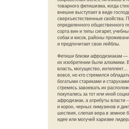
товарного фетишизма, когда ст
внешне выступает в виде госпо
сверхъестественные свойства. П
определенного общественного по
сорта вин и типы сигарет, учебн
собак и кисок, районы проживани
и предпочитает свои лейблы.
Фетиши близки афродизиакам — в
их изобретении были алхимики.
власть, могущество, интеллект… 
вовсе, но кто стремился облада
богатыми стариками и старухами
стремясь завоевать их располож
покупались за тот или иной соц
афродизиак, а атрибуты власти
и корон, черных лимузинов и ди
шествия, слепая вера в земное 
идее или могучей харизме лидер