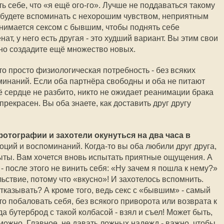
 себе, что «я ещё ого-го». Лучше не поддаваться такому
о будете вспоминать с нехорошим чувством, неприятным
нимается сексом с бывшим, чтобы поднять себе
нат, у него есть другая - это худший вариант. Вы этим свои
но создадите ещё множество новых.
то просто физиологическая потребность - без всяких
инаний. Если оба партнёра свободны и оба не питают
ьё сердце не разбито, никто не ожидает реанимации брака
 прекрасен. Вы оба знаете, как доставить друг другу
фотографии и захотели окунуться на два часа в
ций и воспоминаний. Когда-то вы оба любили друг друга,
быты. Вам хочется вновь испытать приятные ощущения. А
- после этого не винить себя: «Ну зачем я пошла к нему?»
льствие, потому что «вкусно»! И захотелось вспомнить.
тказывать? А кроме того, ведь секс с «бывшим» - самый
о побаловать себя, без всякого приворота или возврата к
а бутерброд с такой колбасой - взял и съел! Может быть,
можно. Главное, не давать ложных надежд - важно, чтобы