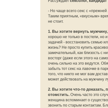
Рассуждает
сексолог, кандидат
- Но чаще всего секс с «прежне
Таким приятным, «вкусным» врем
не стоит.
1. Вы хотите вернуть мужчину
хорошо не только в постели, но 
задачей - восстановить семью ил
жизнь? Не просто купить красиво
замечательный, как близость с н
восторг (даже если этого на сам
очень сильно на это ведутся. Об
забыть тот секс на лавочке в пар
того, что никто не мог вам доста
может действовать на мужчину л
2. Вы хотите что-то доказать
отомстить.
Очень часто это слу
женщина вспоминает о существо
звонить по старым контактам. Бли