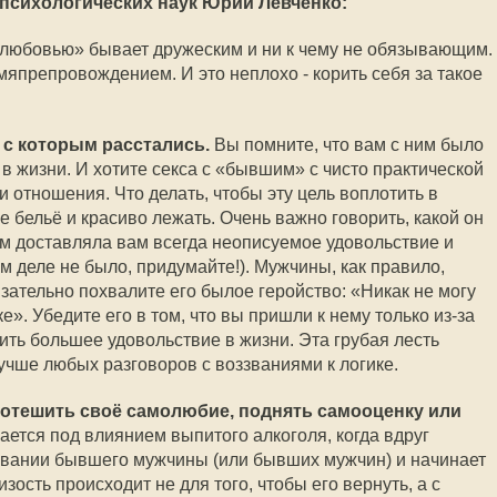
 психологических наук Юрий Левченко:
й любовью» бывает дружеским и ни к чему не обязывающим.
япрепровождением. И это неплохо - корить себя за такое
, с которым расстались.
Вы помните, что вам с ним было
и в жизни. И хотите секса с «бывшим» с чисто практической
и отношения. Что делать, чтобы эту цель воплотить в
е бельё и красиво лежать. Очень важно говорить, какой он
им доставляла вам всегда неописуемое удовольствие и
ом деле не было, придумайте!). Мужчины, как правило,
язательно похвалите его былое геройство: «Никак не могу
ке». Убедите его в том, что вы пришли к нему только из-за
вить большее удовольствие в жизни. Эта грубая лесть
учше любых разговоров с воззваниями к логике.
, потешить своё самолюбие, поднять самооценку или
чается под влиянием выпитого алкоголя, когда вдруг
вании бывшего мужчины (или бывших мужчин) и начинает
зость происходит не для того, чтобы его вернуть, а с