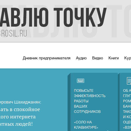
Дневник предпринимателя
Аудио
Видео
Книги
Ку
ПОВЫСЬТЕ
ОБ 
ЭФФЕКТИВНОСТЬ
ГЛУ
РАБОТЫ
РОМ
ирович Шахиджанян:
ВАШИХ
БАН
ать в спокойное
СОТРУДНИКОВ
ТАК
кого интернета
И К
нтных людей
!
«СОЛО НА
ОЦЕ
КЛАВИАТУРЕ»
«ВЗ