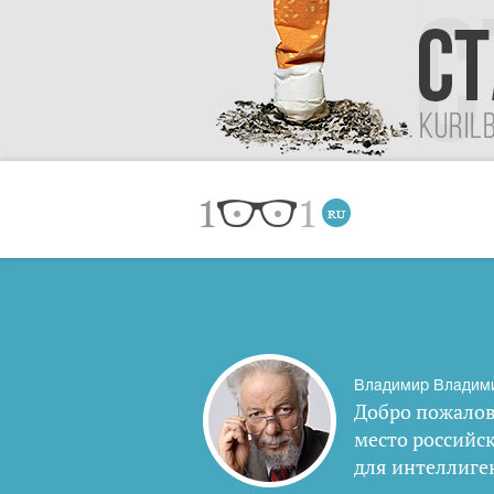
Владимир Владим
Добро пожалов
место российс
для интеллиге