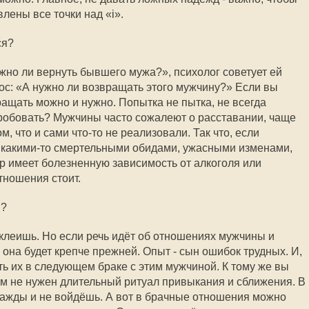
лены все точки над «i».
ся?
но ли вернуть бывшего мужа?», психолог советует ей
рос: «А нужно ли возвращать этого мужчину?» Если вы
ращать можно и нужно. Попытка не пытка, не всегда
робовать? Мужчины часто сожалеют о расставании, чаще
, что и сами что-то не реализовали. Так что, если
 какими-то смертельными обидами, ужасными изменами,
ёр имеет болезненную зависимость от алкоголя или
тношения стоит.
я?
склеишь. Но если речь идёт об отношениях мужчины и
 она будет крепче прежней. Опыт - сын ошибок трудных. И,
ь их в следующем браке с этим мужчиной. К тому же вы
вам не нужен длительный ритуал привыкания и сближения. В
дважды и не войдёшь. А вот в брачные отношения можно