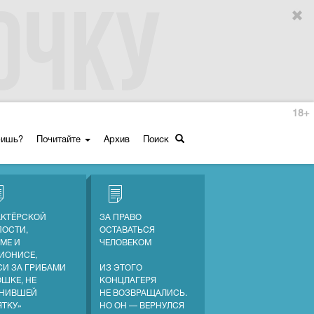
18+
ришь?
Почитайте
Архив
Поиск
АКТЁРСКОЙ
ЗА ПРАВО
ПОСТИ,
ОСТАВАТЬСЯ
МЕ И
ЧЕЛОВЕКОМ
ИОНИСЕ,
СИ ЗА ГРИБАМИ
ИЗ ЭТОГО
ОШКЕ, НЕ
КОНЦЛАГЕРЯ
НИВШЕЙ
НЕ ВОЗВРАЩАЛИСЬ.
ЯТКУ»
НО ОН — ВЕРНУЛСЯ