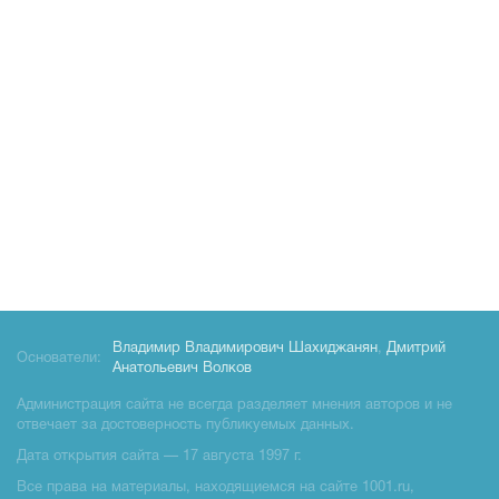
Владимир Владимирович Шахиджанян
,
Дмитрий
Основатели:
Анатольевич Волков
Администрация сайта не всегда разделяет мнения авторов и не
отвечает за достоверность публикуемых данных.
Дата открытия сайта — 17 августа 1997 г.
Все права на материалы, находящиемся на сайте 1001.ru,