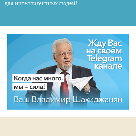
для интеллигентных людей
!