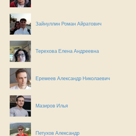
Зайнуллин Роман Айратович
Терехова Елена Андреевна
Еремеев Александр Николаевич
Мазиров Илья
Петухов Александр