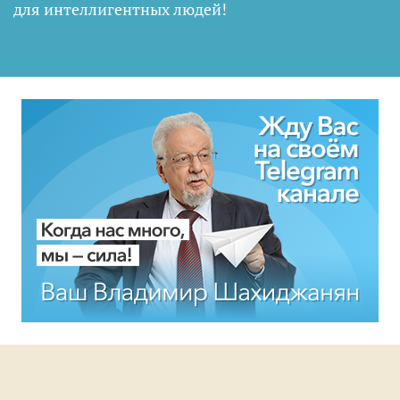
для интеллигентных людей
!