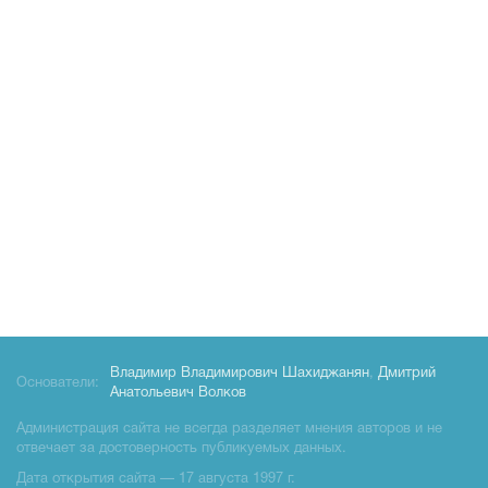
Владимир Владимирович Шахиджанян
,
Дмитрий
Основатели:
Анатольевич Волков
Администрация сайта не всегда разделяет мнения авторов и не
отвечает за достоверность публикуемых данных.
Дата открытия сайта — 17 августа 1997 г.