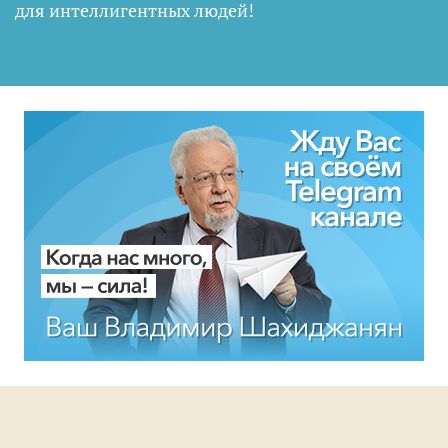
для интеллигентных людей
!