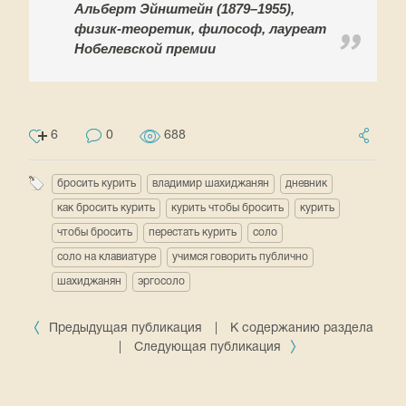
Альберт Эйнштейн (1879–1955),
физик-теоретик, философ, лауреат
Нобелевской премии
6
0
688
бросить курить
владимир шахиджанян
дневник
как бросить курить
курить чтобы бросить
курить
чтобы бросить
перестать курить
соло
соло на клавиатуре
учимся говорить публично
шахиджанян
эргосоло
Предыдущая публикация
|
К содержанию раздела
|
Следующая публикация