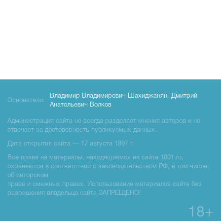
Владимир Владимирович Шахиджанян
,
Дмитрий
Основатели:
Анатольевич Волков
Администрация сайта не всегда разделяет мнения авторов и не
отвечает за достоверность публикуемых данных.
Дата открытия сайта — 17 августа 1997 г.
Все права на материалы, находящиемся на сайте 1001.ru,
охраняются в соответствии с законодательством РФ, в том числе,
об авторском
праве и смежных правах. Использование материалов сайте без
разрешения владельца сайта ЗАПРЕЩЕНО!
18+