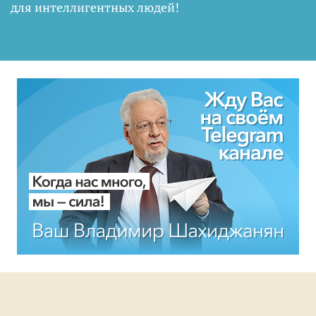
для интеллигентных людей
!