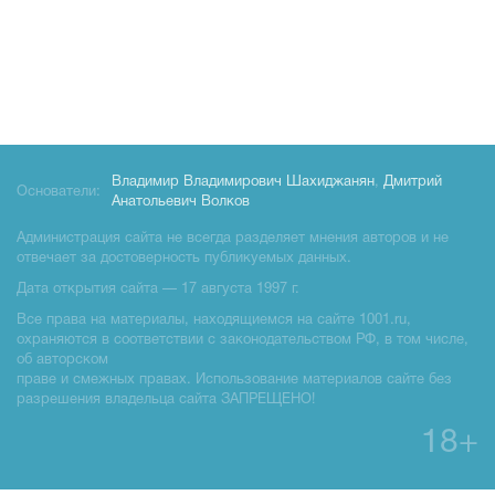
Владимир Владимирович Шахиджанян
,
Дмитрий
Основатели:
Анатольевич Волков
Администрация сайта не всегда разделяет мнения авторов и не
отвечает за достоверность публикуемых данных.
Дата открытия сайта — 17 августа 1997 г.
Все права на материалы, находящиемся на сайте 1001.ru,
охраняются в соответствии с законодательством РФ, в том числе,
об авторском
праве и смежных правах. Использование материалов сайте без
разрешения владельца сайта ЗАПРЕЩЕНО!
18+