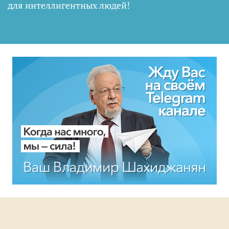
для интеллигентных людей
!