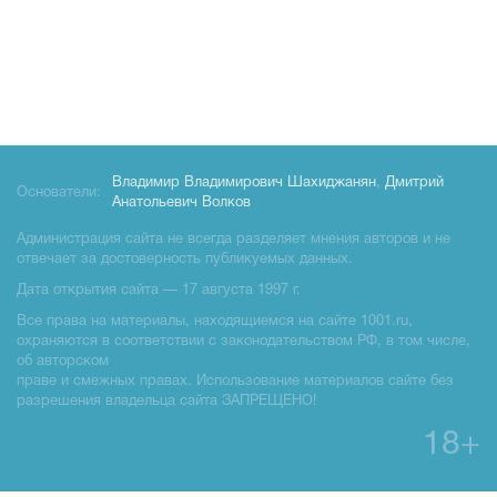
Владимир Владимирович Шахиджанян
,
Дмитрий
Основатели:
Анатольевич Волков
Администрация сайта не всегда разделяет мнения авторов и не
отвечает за достоверность публикуемых данных.
Дата открытия сайта — 17 августа 1997 г.
Все права на материалы, находящиемся на сайте 1001.ru,
охраняются в соответствии с законодательством РФ, в том числе,
об авторском
праве и смежных правах. Использование материалов сайте без
разрешения владельца сайта ЗАПРЕЩЕНО!
18+