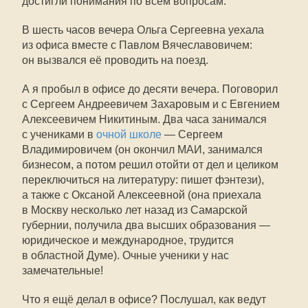
достигли понимания по всем вопросам.
В шесть часов вечера Ольга Сергеевна уехала
из офиса вместе с Павлом Вячеславовичем:
он вызвался её проводить на поезд.
А я пробыл в офисе до десяти вечера. Поговорил
с Сергеем Андреевичем Захаровым и с Евгением
Алексеевичем Никитиным. Два часа занимался
с учениками в
очной школе
— Сергеем
Владимировичем (он окончил МАИ, занимался
бизнесом, а потом решил отойти от дел и целиком
переключиться на литературу: пишет фэнтези),
а также с Оксаной Алексеевной (она приехала
в Москву несколько лет назад из Самарской
губернии, получила два высших образования —
юридическое и международное, трудится
в областной Думе). Очные ученики у нас
замечательные!
Что я ещё делал в офисе? Послушал, как ведут