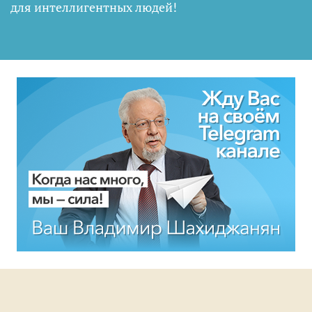
для интеллигентных людей
!