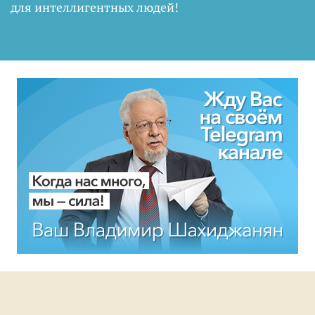
для интеллигентных людей
!