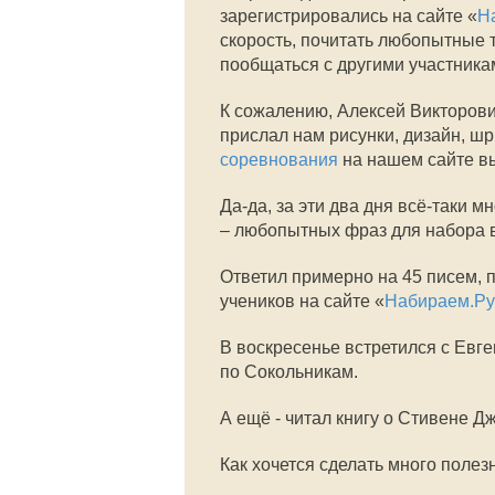
зарегистрировались на сайте «
Н
скорость, почитать любопытные т
пообщаться с другими участник
К сожалению, Алексей Викторови
прислал нам рисунки, дизайн, ш
соревнования
на нашем сайте в
Да-да, за эти два дня всё-таки м
– любопытных фраз для набора в
Ответил примерно на 45 писем, 
учеников на сайте «
Набираем.Ру
В воскресенье встретился с Евг
по Сокольникам.
А ещё - читал книгу о Стивене 
Как хочется сделать много полез