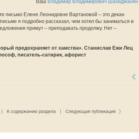
Ваш
Владимир Владимирович Шахиджанян
чте письмо Елене Леонидовне Вартановой – это декан
письме я подробно рассказал, чем хотел бы заниматься в
редложения примут – преподавать продолжу. Нет –
оторый предохраняет от хамства». Станислав Ежи Лец
илософ, писатель-сатирик, афорист
|
К содержанию раздела
|
Следующая публикация