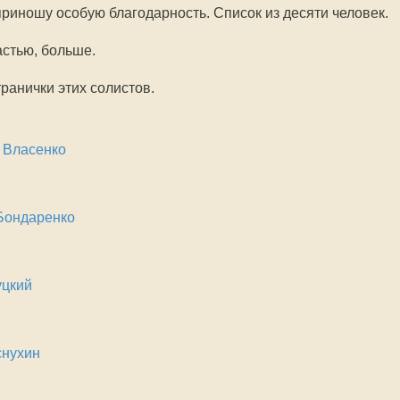
 приношу особую благодарность. Список из десяти человек.
астью, больше.
ранички этих солистов.
 Власенко
Бондаренко
цкий
снухин