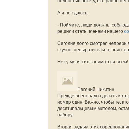
полностью анкету, всё равно нет
А я не сдаюсь:
- Поймите, люди должны соблюда
решили стать членами нашего
с
Сегодня долго смотрел непрер
скучно, невыразительно, неинт
Нет у меня сил заниматься всем!
Евгений Никитин
Прежде всего надо сделать инт
номер один. Важно, чтобы те, к
десятипальцевым методом, остав
набору.
Вторая задача этих соревнований