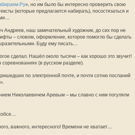
абираем.Ру
», но им было бы интересно проверить свою
ексты (которые предлагается набирать), посостязаться и
ами…
ч Андреев, наш замечательный художник, до сих пор не
рифты – словом, оформление, которое помогло бы сделать
ыразительными. Буду ему писать…
ногое сделал. Нашёл около тысячи – как хорошо это звучит!
 соревнованиях (в русском разделе).
пришедших по электронной почте, и почти сотню посланий
».
ением Николаевичем Аревым – мы славно с ним погуляли
Джобсе…
ного, важного, интересного! Времени не хватает…