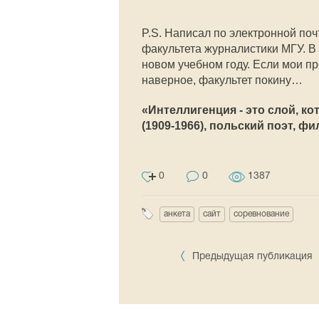
P.S. Написал по электронной по
факультета журналистики МГУ. В 
новом учебном году. Если мои п
наверное, факультет покину…
«Интеллигенция - это слой, к
(1909-1966), польский поэт, ф
0
0
1387
анкета
сайт
соревнование
Предыдущая публикация