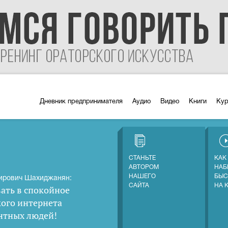
Дневник предпринимателя
Аудио
Видео
Книги
Ку
СТАНЬТЕ
КАК
АВТОРОМ
НАБ
НАШЕГО
БЫС
ирович Шахиджанян:
САЙТА
НА 
ать в спокойное
кого интернета
нтных людей
!