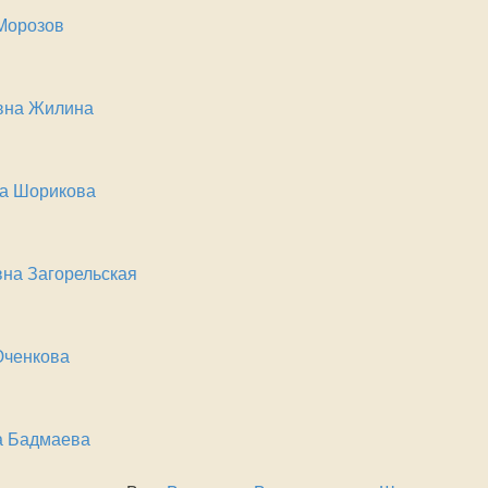
Морозов
вна Жилина
на Шорикова
вна Загорельская
Юченкова
а Бадмаева