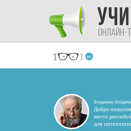
Владимир Владим
Добро пожалов
место российс
для интеллиге