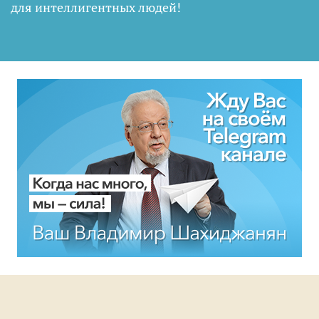
для интеллигентных людей
!