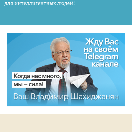
для интеллигентных людей
!