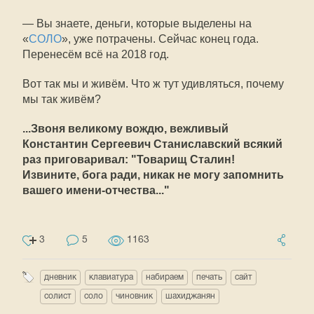
— Вы знаете, деньги, которые выделены на
«
СОЛО
», уже потрачены. Сейчас конец года.
Перенесём всё на 2018 год.
Вот так мы и живём. Что ж тут удивляться, почему
мы так живём?
...Звоня великому вождю, вежливый
Константин Сергеевич Станиславский всякий
раз приговаривал: "Товарищ Сталин!
Извините, бога ради, никак не могу запомнить
вашего имени-отчества..."
3
5
1163
дневник
клавиатура
набираем
печать
сайт
солист
соло
чиновник
шахиджанян