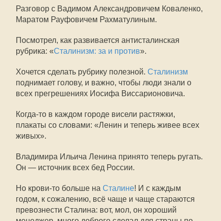
Разговор с Вадимом Александровичем Коваленко,
Маратом Рауфовичем Рахматулиным.
Посмотрел, как развивается антисталинская
рубрика: «
Сталинизм: за и против
».
Хочется сделать рубрику полезной.
Сталинизм
поднимает голову, и важно, чтобы люди знали о
всех прегрешениях Иосифа Виссарионовича.
Когда-то в каждом городе висели растяжки,
плакаты со словами: «Ленин и теперь живее всех
живых».
Владимира Ильича Ленина принято теперь ругать.
Он — источник всех бед России.
Но крови-то больше на
Сталине
! И с каждым
годом, к сожалению, всё чаще и чаще стараются
превознести Сталина: вот, мол, он хороший
менеджер, много доброго сделал для страны по