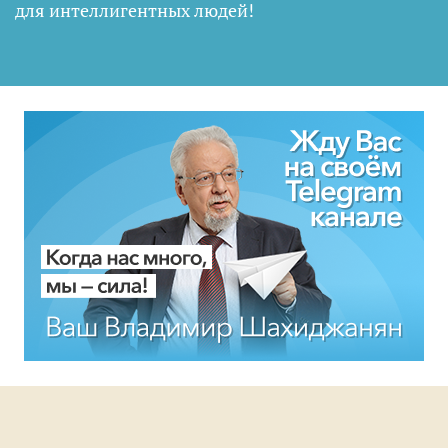
для интеллигентных людей
!