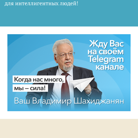
для интеллигентных людей
!