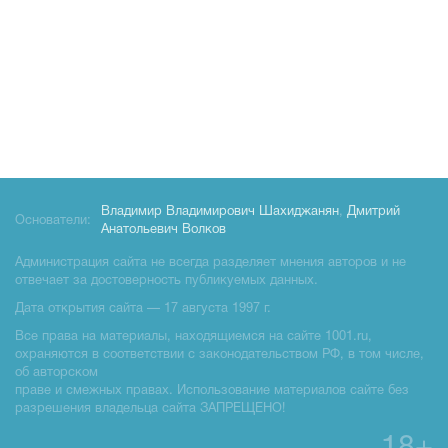
Владимир Владимирович Шахиджанян
,
Дмитрий
Основатели:
Анатольевич Волков
Администрация сайта не всегда разделяет мнения авторов и не
отвечает за достоверность публикуемых данных.
Дата открытия сайта — 17 августа 1997 г.
Все права на материалы, находящиемся на сайте 1001.ru,
охраняются в соответствии с законодательством РФ, в том числе,
об авторском
праве и смежных правах. Использование материалов сайте без
разрешения владельца сайта ЗАПРЕЩЕНО!