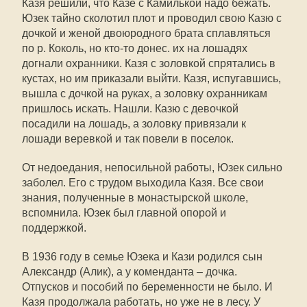
Казя решили, что Казе с Камилькой надо бежать.
Юзек тайно сколотил плот и проводил свою Казю с
дочкой и женой двоюродного брата сплавляться
по р. Коколь, но кто-то донес. их на лошадях
догнали охранники. Казя с золовкой спрятались в
кустах, но им приказали выйти. Казя, испугавшись,
вышла с дочкой на руках, а золовку охранникам
пришлось искать. Нашли. Казю с девочкой
посадили на лошадь, а золовку привязали к
лошади веревкой и так повели в поселок.
От недоедания, непосильной работы, Юзек сильно
заболел. Его с трудом выходила Казя. Все свои
знания, полученные в монастырской школе,
вспомнила. Юзек был главной опорой и
поддержкой.
В 1936 году в семье Юзека и Кази родился сын
Александр (Алик), а у коменданта – дочка.
Отпусков и пособий по беременности не было. И
Казя продолжала работать, но уже не в лесу. У