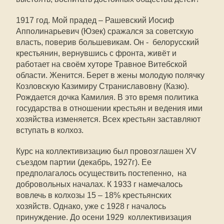
1917 год. Мой прадед – Рашевский Иосиф
Апполинарьевич (Юзек) сражался за советскую
власть, поверив большевикам. Он - белорусский
крестьянин, вернувшись с фронта, живёт и
работает на своём хуторе Травное Витебской
области. Женится. Берет в жены молодую полячку
Козловскую Казимиру Страниславовну (Казю).
Рождается дочка Камилия. В это время политика
государства в отношении крестьян и ведения ими
хозяйства изменяется. Всех крестьян заставляют
вступать в колхоз.
Курс на коллективизацию был провозглашен XV
съездом партии (декабрь, 1927г). Ее
предполагалось осуществить постепенно, на
добровольных началах. К 1933 г намечалось
вовлечь в колхозы 15 – 18% крестьянских
хозяйств. Однако, уже с 1928 г началось
принуждение. До осени 1929 коллективизация