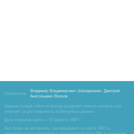
Владимир Владимирович Шахиджанян
,
Дмитрий
Основатели:
Анатольевич Волков
Администрация сайта не всегда разделяет мнения авторов и не
отвечает за достоверность публикуемых данных.
Дата открытия сайта — 17 августа 1997 г.
Все права на материалы, находящиемся на сайте 1001.ru,