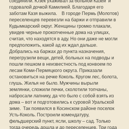
соединили. Юзек ухаживал за больной Казей и
годовалой дочкой Камилией. Благодаря его
заботам Казя выжила. В городе Пермь (Молотов)
переселенцев перевезли на баржи и отправили в
Кудымкарский округ. Женщины громко плакали,
увидев черные прокопченные дома на улицах,
считая, что находятся в аду. Но они даже не могли
предположить, какой ад их ждал дальше.
Добрались на баржах до пункта назначения,
перегрузили вещи, детей, больных на подводы и
пошли пешком в неизвестность под конвоем по
лесам Коми-Пермяцкого округа. Приказали
остановиться на речке Коколь. Кругом лес, болота,
глушь. Жилья не было. Мужчины вырыли
землянки, сложили печки, сколотили топчаны,
набросали лапнику, да что было с собой взять из
дома – вот и подготовились к суровой Уральской
зиме. Так появился в Косинском районе поселок
Усть-Коколь. Построили комендатуру,
фельдшерский пункт, ясли, школу – сад. Только
тогда очередь дошла и до переселенцев. Три года