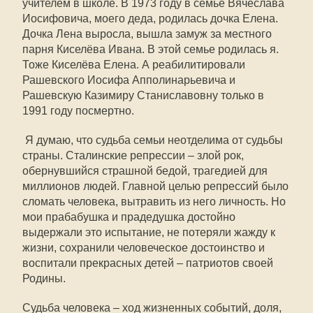
учителем в школе. В 1973 году в семье Вячеслава
Иосифовича, моего деда, родилась дочка Елена.
Дочка Лена выросла, вышла замуж за местного
парня Киселёва Ивана. В этой семье родилась я.
Тоже Киселёва Елена. А реабилитировали
Рашевского Иосифа Апполинарьевича и
Рашевскую Казимиру Станиславовну только в
1991 году посмертно.
Я думаю, что судьба семьи неотделима от судьбы
страны. Сталинские репрессии – злой рок,
обернувшийся страшной бедой, трагедией для
миллионов людей. Главной целью репрессий было
сломать человека, вытравить из него личность. Но
мои прабабушка и прадедушка достойно
выдержали это испытание, не потеряли жажду к
жизни, сохранили человеческое достоинство и
воспитали прекрасных детей – патриотов своей
Родины.
Судьба человека – ход жизненных событий, доля,