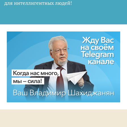
для интеллигентных людей
!