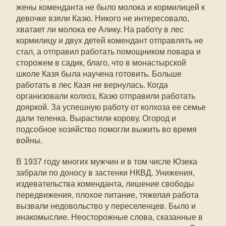
жены коменданта не было молока и кормилицей к
девочке взяли Казю. Никого не интересовало,
хватает ли молока ее Алику. На работу в лес
кормилицу и двух детей комендант отправлять не
стал, а отправил работать помощником повара и
сторожем в садик, благо, что в монастырской
школе Казя была научена готовить. Больше
работать в лес Казя не вернулась. Когда
организовали колхоз, Казю отправили работать
дояркой. За успешную работу от колхоза ее семье
дали теленка. Вырастили корову. Огород и
подсобное хозяйство помогли выжить во время
войны.
В 1937 году многих мужчин и в том числе Юзека
забрали по доносу в застенки НКВД. Унижения,
издевательства коменданта, лишение свободы
передвижения, плохое питание, тяжелая работа
вызвали недовольство у переселенцев. Было и
инакомыслие. Неосторожные слова, сказанные в