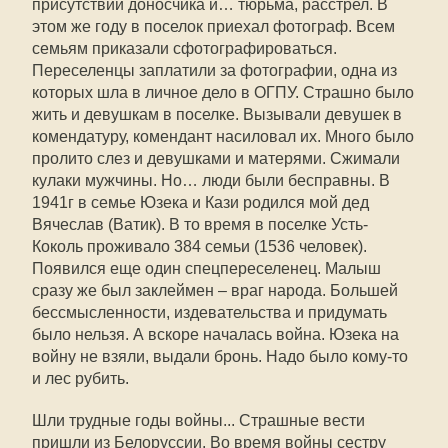
присутствии доносчика и… тюрьма, расстрел. В
этом же году в поселок приехал фотограф. Всем
семьям приказали сфотографироваться.
Переселенцы заплатили за фотографии, одна из
которых шла в личное дело в ОГПУ. Страшно было
жить и девушкам в поселке. Вызывали девушек в
комендатуру, комендант насиловал их. Много было
пролито слез и девушками и матерями. Сжимали
кулаки мужчины. Но… люди были бесправны. В
1941г в семье Юзека и Кази родился мой дед
Вячеслав (Ватик). В то время в поселке Усть-
Коколь проживало 384 семьи (1536 человек).
Появился еще один спецпереселенец. Малыш
сразу же был заклеймен – враг народа. Большей
бессмысленности, издевательства и придумать
было нельзя. А вскоре началась война. Юзека на
войну не взяли, выдали бронь. Надо было кому-то
и лес рубить.
Шли трудные годы войны... Страшные вести
пришли из Белоруссии. Во время войны сестру