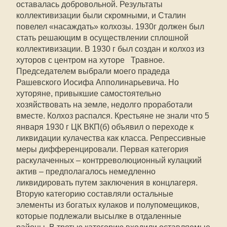
оставалась добровольной. Результаты
коллективизации были скромными, и Сталин
повелел «насаждать» колхозы. 1930г должен был
стать решающим в осуществлении сплошной
коллективизации. В 1930 г был создан и колхоз из
хуторов с центром на хуторе Травное.
Председателем выбрали моего прадеда
Рашевского Иосифа Апполинарьевича. Но
хуторяне, привыкшие самостоятельно
хозяйствовать на земле, недолго проработали
вместе. Колхоз распался. Крестьяне не знали что 5
января 1930 г ЦК ВКП(б) объявил о переходе к
ликвидации кулачества как класса. Репрессивные
меры дифференцировали. Первая категория
раскулаченных – контрреволюционный кулацкий
актив – предполагалось немедленно
ликвидировать путем заключения в концлагеря.
Вторую категорию составляли остальные
элементы из богатых кулаков и полупомещиков,
которые подлежали высылке в отдаленные