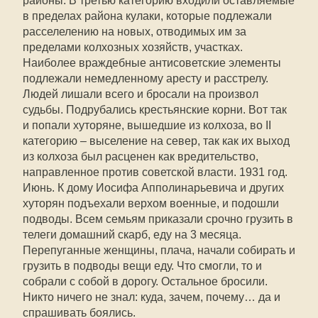
районы. В третью категорию входили оставляемые
в пределах района кулаки, которые подлежали
расселелению на новых, отводимых им за
пределами колхозных хозяйств, участках.
Наиболее враждебные антисоветские элементы
подлежали немедленному аресту и расстрелу.
Людей лишали всего и бросали на произвол
судьбы. Подрубались крестьянские корни. Вот так
и попали хуторяне, вышедшие из колхоза, во II
категорию – выселение на север, так как их выход
из колхоза был расценен как вредительство,
направленное против советской власти. 1931 год.
Июнь. К дому Иосифа Апполинарьевича и других
хуторян подъехали верхом военные, и подошли
подводы. Всем семьям приказали срочно грузить в
телеги домашний скарб, еду на 3 месяца.
Перепуганные женщины, плача, начали собирать и
грузить в подводы вещи еду. Что смогли, то и
собрали с собой в дорогу. Остальное бросили.
Никто ничего не знал: куда, зачем, почему… да и
спрашивать боялись.