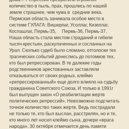
количество в пыль, прах, прошлись по нашей
земле страшнее, чем чума в средние века.
Пермская область занимала особое место в
системе ГУЛАГА: Вишерлаг, Усоллаг, Кизеллаг,
Коспашлаг, Пермь-35, Пермь-36, Пермь-37.
Наша область стала местом страданий и гибели
тысяч крестьян, раскулаченных и сосланных на
Урал. Сколько судеб было сломано, отголоски тех
трагических событий донеслись до потомков тех,
кто был репрессирован. В те далекие годы
родственников арестованных заставляли
отказываться от своих родных, клеймо
«репрессированный» еще долго влияло на судьбу
гражданина Советского Союза. И только в 1991г
был выпущен закон «О реабилитации жертв
политических репрессий». Невозможно подсчитать
точное количество таких жертв. Ведь пострадали
не только те, кто был выслан, расстрелян, но и те,
кто много лет носил клеймо сына, дочери «врага
народа». 30 октября отмечается день памяти