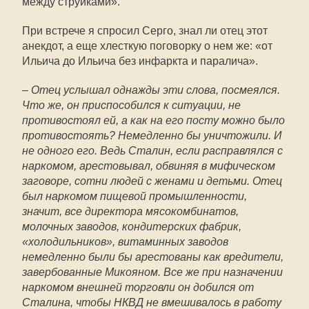
между струйками».
При встрече я спросил Серго, знал ли отец этот
анекдот, а еще хлесткую поговорку о нем же: «от
Ильича до Ильича без инфаркта и паралича».
–
Отец услышал однажды эти слова, посмеялся.
Что же, он приспособился к ситуации, не
противостоял ей, а как на его посту можно было
противостоять? Немедленно бы уничтожили. И
не одного его. Ведь Сталин, если расправлялся с
наркомом, арестовывал, обвиняя в мифическом
заговоре, сотни людей с женами и детьми. Отец
был наркомом пищевой промышленности,
значит, все директора мясокомбинатов,
молочных заводов, кондитерских фабрик,
«холодильников», витаминных заводов
немедленно были бы арестованы как вредители,
завербованные Микояном. Все же при назначении
наркомом внешней торговли он добился от
Сталина, чтобы НКВД не вмешивалось в работу