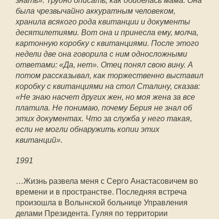
знать». Трудно описать, как обиделась мама. Она
была чрезвычайно аккуратным человеком,
хранила всякого рода квитанции и документы
десятилетиями. Вот она и принесла ему, молча,
картонную коробку с квитанциями. После этого
недели две она говорила с ним односложными
ответами: «Да, нет». Отец понял свою вину. А
потом рассказывал, как торжественно выставил
коробку с квитанциями на стол Сталину, сказав:
«Не знаю насчет других жен, но моя жена за все
платила. Не понимаю, почему Берия не знал об
этих документах. Что за служба у него такая,
если не могли обнаружить копии этих
квитанций».
1991
…Жизнь развела меня с Серго Анастасовичем во
времени и в пространстве. Последняя встреча
произошла в Волынской больнице Управления
делами Президента. Гуляя по территории