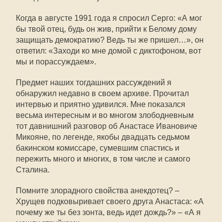
Когда в августе 1991 года я спросил Серго: «А мог
бы твой отец, будь он жив, прийти к Белому дому
защищать демократию? Ведь ты же пришел…», он
ответил: «Заходи ко мне домой с диктофоном, вот
мы и порассуждаем».
Предмет наших тогдашних рассуждений я
обнаружил недавно в своем архиве. Прочитал
интервью и приятно удивился. Мне показался
весьма интересным и во многом злободневным
тот давнишний разговор об Анастасе Ивановиче
Микояне, по легенде, якобы двадцать седьмом
бакинском комиссаре, сумевшим спастись и
пережить много и многих, в том числе и самого
Сталина.
Помните злорадного свойства анекдотец? –
Хрущев подковыривает своего друга Анастаса: «А
почему же ты без зонта, ведь идет дождь?» – «А я