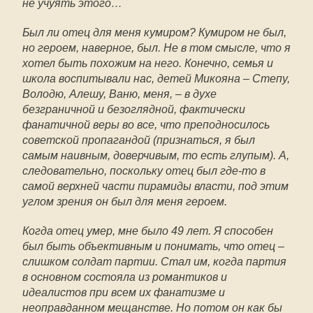
не учуять этого…
Был ли отец для меня кумиром? Кумиром не был,
но героем, наверное, был. Не в том смысле, что я
хотел быть похожим на него. Конечно, семья и
школа воспитывали нас, детей Микояна – Степу,
Володю, Алешу, Ваню, меня, – в духе
безграничной и безоглядной, фактически
фанатичной веры во все, что преподносилось
советской пропагандой (признаться, я был
самым наивным, доверчивым, то есть глупым). А,
следовательно, поскольку отец был где-то в
самой верхней части пирамиды власти, под этим
углом зрения он был для меня героем.
Когда отец умер, мне было 49 лет. Я способен
был быть объективным и понимать, что отец –
слишком солдат партии. Стал им, когда партия
в основном состояла из романтиков и
идеалистов при всем их фанатизме и
неоправданном мещанстве. Но потом он как бы