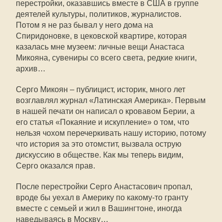
перестройки, оказавшись вместе в США в группе
деятелей культуры, политиков, журналистов.
Потом я не раз бывал у него дома на
Спиридоновке, в цековской квартире, которая
казалась мне музеем: личные вещи Анастаса
Микояна, сувениры со всего света, редкие книги,
архив…
Серго Микоян – публицист, историк, много лет
возглавлял журнал «Латинская Америка». Первым
в нашей печати он написал о кровавом Берии, а
его статья «Покаяние и искупление» о том, что
нельзя чохом перечеркивать нашу историю, потому
что история за это отомстит, вызвала острую
дискуссию в обществе. Как мы теперь видим,
Серго оказался прав.
После перестройки Серго Анастасович пропал,
вроде бы уехал в Америку по какому-то гранту
вместе с семьей и жил в Вашингтоне, иногда
наведываясь в Москву…