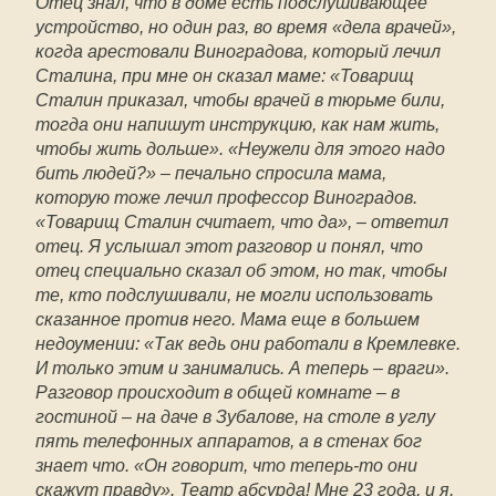
Отец знал, что в доме есть подслушивающее
устройство, но один раз, во время «дела врачей»,
когда арестовали Виноградова, который лечил
Сталина, при мне он сказал маме: «Товарищ
Сталин приказал, чтобы врачей в тюрьме били,
тогда они напишут инструкцию, как нам жить,
чтобы жить дольше». «Неужели для этого надо
бить людей?» – печально спросила мама,
которую тоже лечил профессор Виноградов.
«Товарищ Сталин считает, что да», – ответил
отец. Я услышал этот разговор и понял, что
отец специально сказал об этом, но так, чтобы
те, кто подслушивали, не могли использовать
сказанное против него. Мама еще в большем
недоумении: «Так ведь они работали в Кремлевке.
И только этим и занимались. А теперь – враги».
Разговор происходит в общей комнате – в
гостиной – на даче в Зубалове, на столе в углу
пять телефонных аппаратов, а в стенах бог
знает что. «Он говорит, что теперь-то они
скажут правду». Театр абсурда! Мне 23 года, и я,