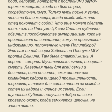
бодр, деловит. Контраст с последними двумя-
тремя месяцами, когда он был строг,
сосредоточен, хмур. Только чуть позже я узнал,
что это были месяцы, когда вождь ждал, что
отец покончит с собой. Что еще может сделать
тот, кого на Пленуме ЦК сам Сталин публично
обвинил в пособничестве империализму, кого не
приглашают на совещание, кому не присылают
информацию, положенную члену Политбюро?
Это вам не лай своры Зайкова на Пленуме МГК
против Ельцина. Там была ставкой жизнь. А
вернее – смерть. Мучительные пытки, позорная
смерть. Лагерная пыль для всей семьи и
десятков, если не сотен, «микояновских»
командных кадров пищевой промышленности,
торговли, а также для сотни членов их семей и
сотен их кадров и членов их семей. Если
щупальца Лубянки получают добро на свою
кровавую охоту, когда замкнется цепочка, не
знает никто.