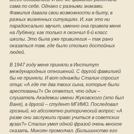
сама по себе. Однако с разными знаками.
Фамилия давала свои возможности в быту, в
разных жизненных ситуациях. И, как это ни
парадоксально звучит, именно она привела меня
на Лубянку, как только я окончил 6-й класс
школы. Это была уже привилегия – так рано
оказаться там, где было столько достойных
людей.
В 1947 году меня приняли в Институт
международных отношений. С другой фамилией
бы не приняли. И вот однажды Сталин спросил
отца: «А где те два твоих сына, которые были
арестованы?» Он ответил, что один –
слушатель Академии имени Жуковского (это был
Ваня), а другой – студент МГИМО. Последовал
грозный, но абсолютно риторический вопрос: «А
разве они заслужили право учиться в советских
вузах?» Сталин умел одной фразой очень многое
сказать. Микоян промолчал. (Большинство его