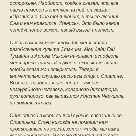
осторожен. Наоборот, когда я сказал, что все
равно намерен жениться на ней, он сказал:
«Правильно. Она тебя любит, и ты ее любишь.
Она и нам нравится. Женись». Это было явное
неподчинение вождю, явный вызов, протест.
Очень важным моментом для меня стало
разоблачение культа Сталина. Мои дяди Гай
Туманян и Артем Микоян начинают исподволь
меня просвещать. И нужно несколько месяцев,
чтобы глаза мои открылись. Теперь я
внимательно слушаю рассказы отца о Сталине.
Возникает образ злого гения – умного,
незаурядного человека, коварного диктатора,
руки которого, как выразился Уинстон Черчилль,
по локоть в крови.
Один эпизод в моей личной судьбе, связанный со
Сталиным. Отец никогда не помогал нам
продвигаться по жизни, хотел, чтобы мы сами
всего добивались. И все же фамилия работала