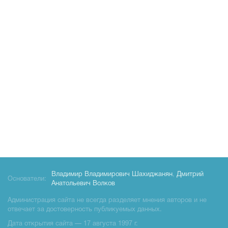
Владимир Владимирович Шахиджанян
,
Дмитрий
Основатели:
Анатольевич Волков
Администрация сайта не всегда разделяет мнения авторов и не
отвечает за достоверность публикуемых данных.
Дата открытия сайта — 17 августа 1997 г.