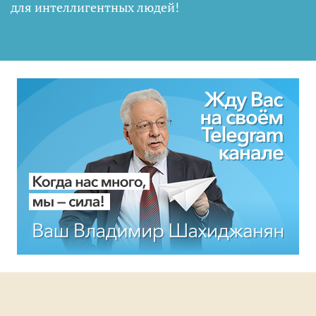
для интеллигентных людей
!