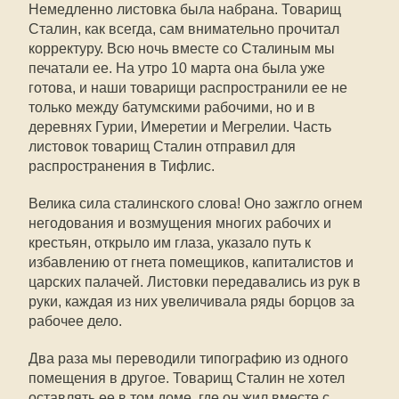
Немедленно листовка была набрана. Товарищ
Сталин, как всегда, сам внимательно прочитал
корректуру. Всю ночь вместе со Сталиным мы
печатали ее. На утро 10 марта она была уже
готова, и наши товарищи распространили ее не
только между батумскими рабочими, но и в
деревнях Гурии, Имеретии и Мегрелии. Часть
листовок товарищ Сталин отправил для
распространения в Тифлис.
Велика сила сталинского слова! Оно зажгло огнем
негодования и возмущения многих рабочих и
крестьян, открыло им глаза, указало путь к
избавлению от гнета помещиков, капиталистов и
царских палачей. Листовки передавались из рук в
руки, каждая из них увеличивала ряды борцов за
рабочее дело.
Два раза мы переводили типографию из одного
помещения в другое. Товарищ Сталин не хотел
оставлять ее в том доме, где он жил вместе с