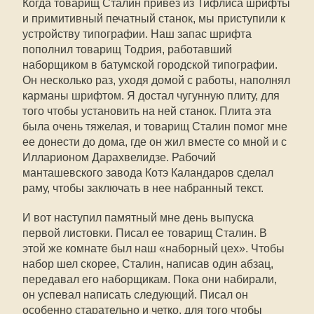
Когда товарищ Сталин привез из Тифлиса шрифты
и примитивный печатный станок, мы приступили к
устройству типографии. Наш запас шрифта
пополнил товарищ Тодрия, работавший
наборщиком в батумской городской типографии.
Он несколько раз, уходя домой с работы, наполнял
карманы шрифтом. Я достал чугунную плиту, для
того чтобы установить на ней станок. Плита эта
была очень тяжелая, и товарищ Сталин помог мне
ее донести до дома, где он жил вместе со мной и с
Илларионом Дарахвелидзе. Рабочий
манташевского завода Котэ Каландаров сделал
раму, чтобы заключать в нее набранный текст.
И вот наступил памятный мне день выпуска
первой листовки. Писал ее товарищ Сталин. В
этой же комнате был наш «наборный цех». Чтобы
набор шел скорее, Сталин, написав один абзац,
передавал его наборщикам. Пока они набирали,
он успевал написать следующий. Писал он
особенно старательно и четко, для того чтобы