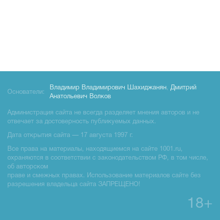
Владимир Владимирович Шахиджанян
,
Дмитрий
Основатели:
Анатольевич Волков
Администрация сайта не всегда разделяет мнения авторов и не
отвечает за достоверность публикуемых данных.
Дата открытия сайта — 17 августа 1997 г.
Все права на материалы, находящиемся на сайте 1001.ru,
охраняются в соответствии с законодательством РФ, в том числе,
об авторском
праве и смежных правах. Использование материалов сайте без
разрешения владельца сайта ЗАПРЕЩЕНО!
18+