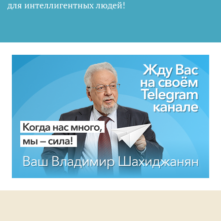
для интеллигентных людей
!