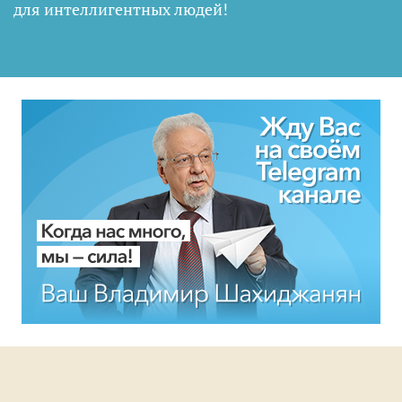
для интеллигентных людей
!