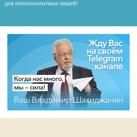
для интеллигентных людей
!