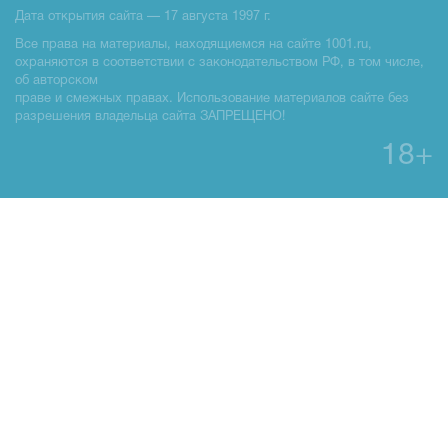
Дата открытия сайта — 17 августа 1997 г.
Все права на материалы, находящиемся на сайте 1001.ru,
охраняются в соответствии с законодательством РФ, в том числе,
об авторском
праве и смежных правах. Использование материалов сайте без
разрешения владельца сайта ЗАПРЕЩЕНО!
18+