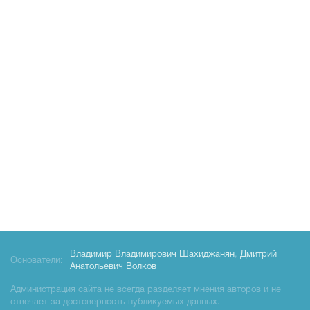
Владимир Владимирович Шахиджанян
,
Дмитрий
Основатели:
Анатольевич Волков
Администрация сайта не всегда разделяет мнения авторов и не
отвечает за достоверность публикуемых данных.