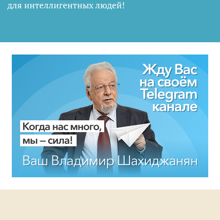
для интеллигентных людей
!