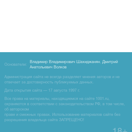
Владимир Владимирович Шахиджанян
,
Дмитрий
Основатели:
Анатольевич Волков
Администрация сайта не всегда разделяет мнения авторов и не
отвечает за достоверность публикуемых данных.
Дата открытия сайта — 17 августа 1997 г.
Все права на материалы, находящиемся на сайте 1001.ru,
охраняются в соответствии с законодательством РФ, в том числе,
об авторском
праве и смежных правах. Использование материалов сайте без
разрешения владельца сайта ЗАПРЕЩЕНО!
18+