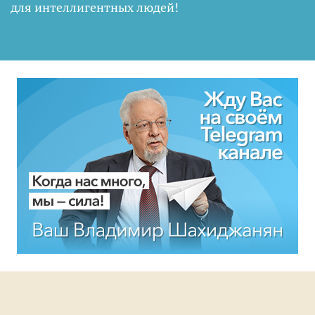
для интеллигентных людей
!