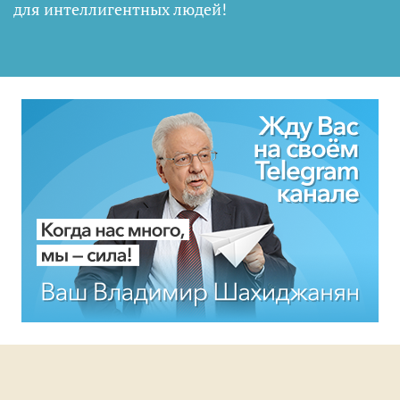
для интеллигентных людей
!