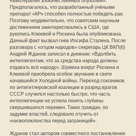
«Биотерапия злокачественных опухолей».
Предполагалось, что разработанный учёными
препарат «КР» способен полностью победить рак.
Поэтому неудивительно, что советским научным
достижением заинтересовались в США, где
рукопись Клюевой и Роскина была опубликована.
Данный факт вызвал гнев Иосифа Сталина. После
разговора с «отцом народов» секретарь ЦК ВКП(б)
Андрей Жданов записал в дневник: «Вдолбить
интеллигентам, что за средства народа должны
отдавать всё народу». Шумиха вокруг Роскина и
Клюевой приобрела особое звучание в свете
начавшейся Холодной войны. Переход союзников
по антигитлеровской коалиции в разряд врагов
СССР случился настолько быстро, что часть
интеллигенции не успела понять глубины
свершившихся перемен. Таких граждан, по
задумке властей, следовало отучить от
«низкопоклонства перед заграницей».
Жданов стал автором совместного постановления