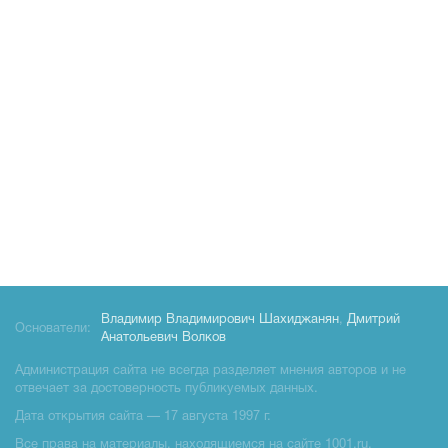
Владимир Владимирович Шахиджанян
,
Дмитрий
Основатели:
Анатольевич Волков
Администрация сайта не всегда разделяет мнения авторов и не
отвечает за достоверность публикуемых данных.
Дата открытия сайта — 17 августа 1997 г.
Все права на материалы, находящиемся на сайте 1001.ru,