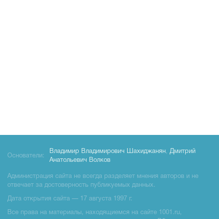
Владимир Владимирович Шахиджанян
,
Дмитрий
Основатели:
Анатольевич Волков
Администрация сайта не всегда разделяет мнения авторов и не
отвечает за достоверность публикуемых данных.
Дата открытия сайта — 17 августа 1997 г.
Все права на материалы, находящиемся на сайте 1001.ru,