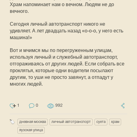
Храм напоминает нам о вечном. Людям не до
вечного.
Сегодня личный автотранспорт никого не
удивляет. А лет двадцать назад «о-о-о, у него есть
машина!»
Вот и мчимся мы по перегруженным улицам,
используя личный и служебный автотранспорт,
отгораживаясь от других людей. Если собрать все
проклятья, которые одни водители посылают
другим, то уши не просто завянут, а отпадут у
многих людей.
1
0
992
дневная москва
личный автотранспорт
суета
храм
яузская улица