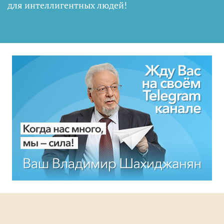
для интеллигентных людей
!