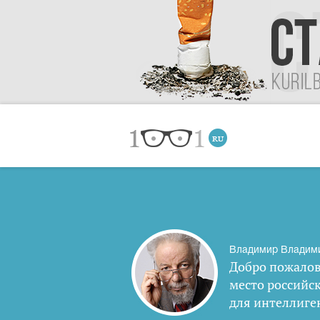
Владимир Владим
Добро пожалов
место российс
для интеллиге