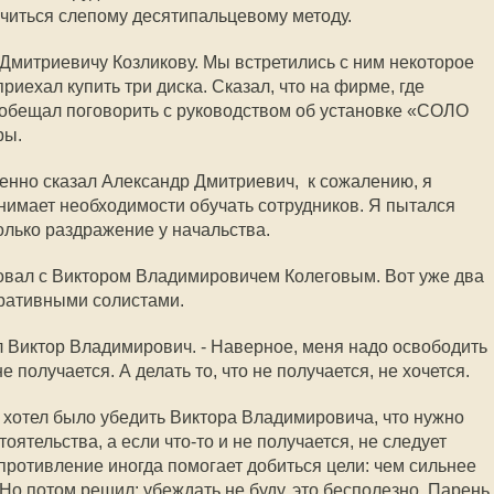
читься слепому десятипальцевому методу.
Дмитриевичу Козликову. Мы встретились с ним некоторое
риехал купить три диска. Сказал, что на фирме, где
и обещал поговорить с руководством об установке «СОЛО
ры.
ченно сказал Александр Дмитриевич,  к сожалению, я
нимает необходимости обучать сотрудников. Я пытался
олько раздражение у начальства.
овал с Виктором Владимировичем Колеговым. Вот уже два
оративными солистами.
л Виктор Владимирович. - Наверное, меня надо освободить
е получается. А делать то, что не получается, не хочется.
 хотел было убедить Виктора Владимировича, что нужно
оятельства, а если что-то и не получается, не следует
противление иногда помогает добиться цели: чем сильнее
Но потом решил: убеждать не буду, это бесполезно. Парень