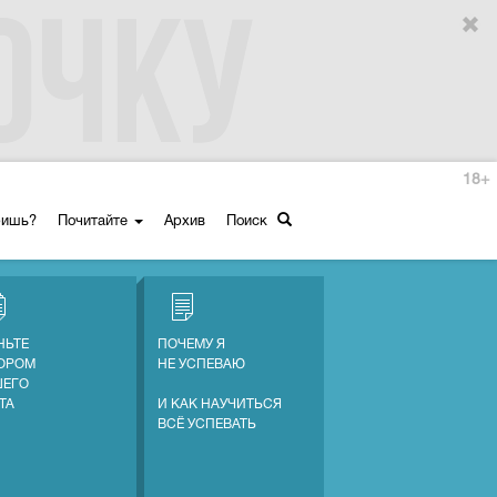
18+
ришь?
Почитайте
Архив
Поиск
НЬТЕ
ПОЧЕМУ Я
ОРОМ
НЕ УСПЕВАЮ
ЕГО
ТА
И КАК НАУЧИТЬСЯ
ВСЁ УСПЕВАТЬ