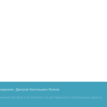
хиджанян
,
Дмитрий Анатольевич Волков
мнения авторов и не отвечает за достоверность публикуемых данных.