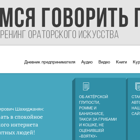
Дневник предпринимателя
Аудио
Видео
Книги
Ку
ОБ АКТЁРСКОЙ
СТА
ГЛУПОСТИ,
АВТ
РОММЕ И
НАШ
ирович Шахиджанян:
БАНИОНИСЕ,
САЙ
ать в спокойное
ТАКСИ ЗА ГРИБАМИ
кого интернета
И КОШКЕ, НЕ
нтных людей
!
ОЦЕНИВШЕЙ
«ВЗЯТКУ»