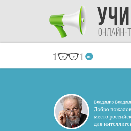
Владимир Владим
Добро пожалов
место российс
для интеллиге