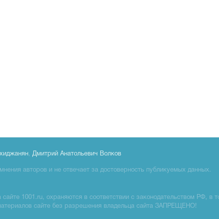
хиджанян
,
Дмитрий Анатольевич Волков
мнения авторов и не отвечает за достоверность публикуемых данных.
сайте 1001.ru, охраняются в соответствии с законодательством РФ, в т
материалов сайте без разрешения владельца сайта ЗАПРЕЩЕНО!