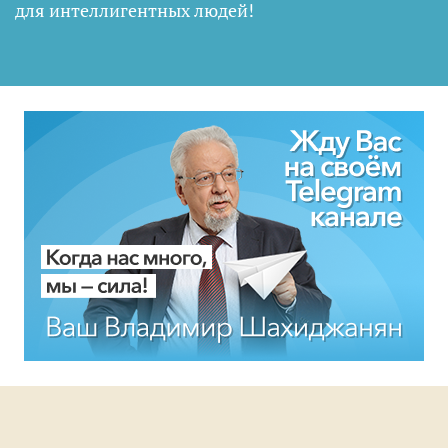
для интеллигентных людей
!