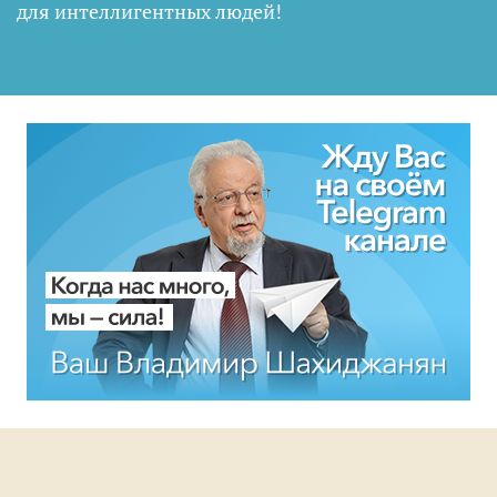
для интеллигентных людей
!