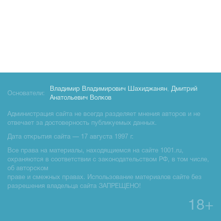
Владимир Владимирович Шахиджанян
,
Дмитрий
Основатели:
Анатольевич Волков
Администрация сайта не всегда разделяет мнения авторов и не
отвечает за достоверность публикуемых данных.
Дата открытия сайта — 17 августа 1997 г.
Все права на материалы, находящиемся на сайте 1001.ru,
охраняются в соответствии с законодательством РФ, в том числе,
об авторском
праве и смежных правах. Использование материалов сайте без
разрешения владельца сайта ЗАПРЕЩЕНО!
18+