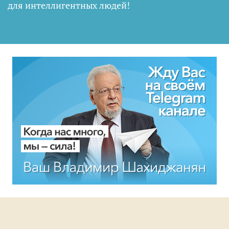
для интеллигентных людей
!