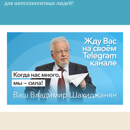
для интеллигентных людей
!