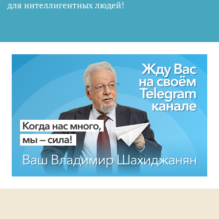
для интеллигентных людей
!