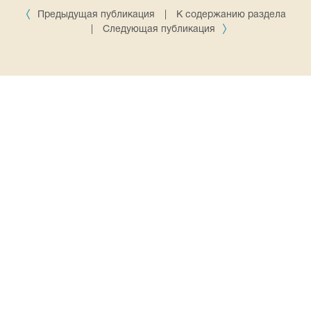
Предыдущая публикация
|
К содержанию раздела
|
Следующая публикация