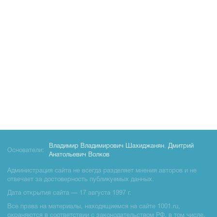
Владимир Владимирович Шахиджанян
,
Дмитрий
Основатели:
Анатольевич Волков
Администрация сайта не всегда разделяет мнения авторов и не
отвечает за достоверность публикуемых данных.
Дата открытия сайта — 17 августа 1997 г.
Все права на материалы, находящиемся на сайте 1001.ru,
охраняются в соответствии с законодательством РФ, в том числе,