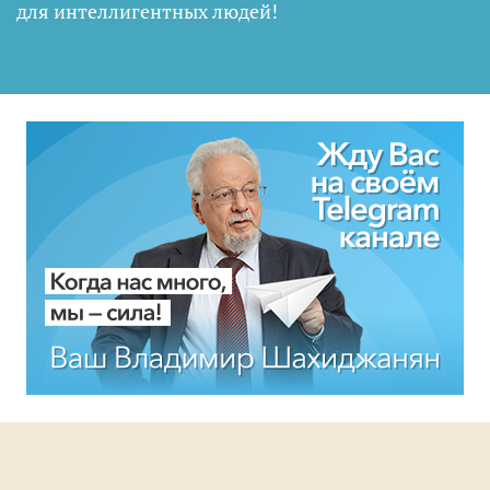
для интеллигентных людей
!