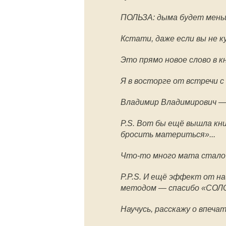
ПОЛЬЗА: дыма будет мень
Кстати, даже если вы не к
Это прямо новое слово в 
Я в восторге от встречи 
Владимир Владимирович — 
P.S. Вот бы ещё вышла кн
бросить материться»...
⠀
Что-то много мата стало 
P.P.S. И ещё эффект от на
методом — спасибо «СОЛО
Научусь, расскажу о впеча