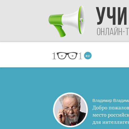
Владимир Владим
Добро пожалов
место российс
для интеллиге