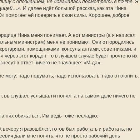
пишу с опозданием, не догадалась посмотреть в почте. Я
рщицей…».
И далее идёт большой рассказ, как эта Нина
» помогает ей поверить в свои силы. Хорошее, доброе
рщица Нина меня понимает. А вот министры (а я написал
альным министрам) меня не понимают. Они отгородились
секретарями, помощниками, консультантами, советниками, и
я через этот кордон, то в лучшем случае будет прочтено их
несут в ответ ничего не значащее: «М-да».
не могу: надо подумать, надо использовать, надо отклонить,
л, выслушал, услышал и понял, а на самом деле ничего не
а них обижаться. Им ведь тоже несладко.
К вечеру я разошёлся, готов был работать и работать, но
евич дали мне понять, что не просто рабочий день