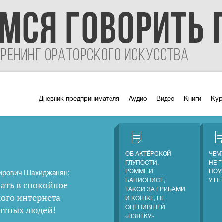
Дневник предпринимателя
Аудио
Видео
Книги
Ку
ОБ АКТЁРСКОЙ
ЧЕМ
ГЛУПОСТИ,
НЕ 
РОММЕ И
ПОУ
ирович Шахиджанян:
БАНИОНИСЕ,
У Н
ать в спокойное
ТАКСИ ЗА ГРИБАМИ
кого интернета
И КОШКЕ, НЕ
нтных людей
!
ОЦЕНИВШЕЙ
«ВЗЯТКУ»