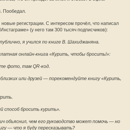
я. Пообедал.
 новые регистрации. С интересом прочёл, что написал
Инстаграме» (у него там 300 тысяч подписчиков):
публично, я учился по книге В. Шахиджаняна.
⠀
платная онлайн-книга «Курить, чтобы бросить!»:
⠀
е фото, там QR-код.
⠀
 близких или друзей — порекомендуйте книгу «Курить,
урить.
⠀
й способ бросить курить».
⠀
ч объяснил, чем его руководство может помочь — но
игу — что я буду пересказывать?
⠀