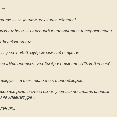
ше.
⠀
урите — зацените, как книга сделана!
⠀
книжном деле — персонифицированная и интерактивная.
⠀
с Шахиджаняном.
⠀
сгусток идей, мудрых мыслей и шуток.
⠀
ига «Материться, чтобы бросить» или «Лёгкий способ
вокруг — в том числе и от тинейджеров.
⠀
шей встречи: я снова начал учиться печатать слепым
 на клавиатуре».
⠀
тлениях.