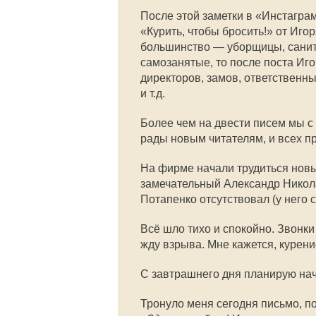
После этой заметки в «Инстаграм
«Курить, чтобы бросить!» от Иг
большинство — уборщицы, санита
самозанятые, то после поста Иг
директоров, замов, ответственн
и т.д.
Более чем на двести писем мы с
рады новым читателям, и всех пр
На фирме начали трудиться новы
замечательный Александр Никол
Потапенко отсутствовал (у него 
Всё шло тихо и спокойно. Звонки
жду взрыва. Мне кажется, курени
С завтрашнего дня планирую на
Тронуло меня сегодня письмо, п