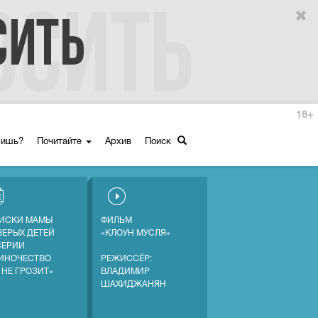
18+
ришь?
Почитайте
Архив
Поиск
ИСКИ МАМЫ
ФИЛЬМ
ВЕРЫХ ДЕТЕЙ
«КЛОУН МУСЛЯ»
СЕРИИ
ИНОЧЕСТВО
РЕЖИССЁР:
 НЕ ГРОЗИТ»
ВЛАДИМИР
ШАХИДЖАНЯН