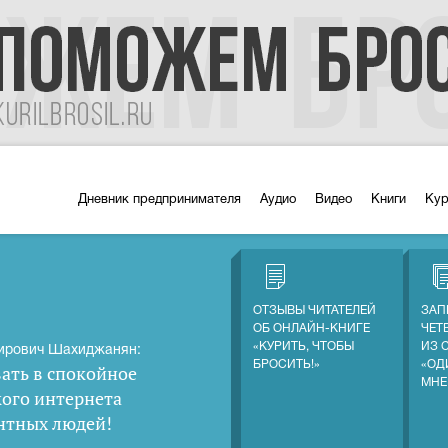
Дневник предпринимателя
Аудио
Видео
Книги
Ку
ОТЗЫВЫ ЧИТАТЕЛЕЙ
ЗАП
ОБ ОНЛАЙН-КНИГЕ
ЧЕТ
«КУРИТЬ, ЧТОБЫ
ИЗ 
ирович Шахиджанян:
БРОСИТЬ!»
«ОД
ать в спокойное
МНЕ
кого интернета
нтных людей
!