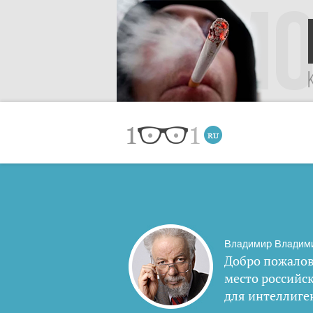
Владимир Владим
Добро пожалов
место российс
для интеллиге