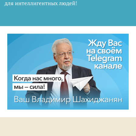
для интеллигентных людей
!