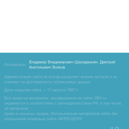
Владимир Владимирович Шахиджанян
,
Дмитрий
Основатели:
Анатольевич Волков
Администрация сайта не всегда разделяет мнения авторов и не
отвечает за достоверность публикуемых данных.
Дата открытия сайта — 17 августа 1997 г.
Все права на материалы, находящиемся на сайте 1001.ru,
охраняются в соответствии с законодательством РФ, в том числе,
об авторском
праве и смежных правах. Использование материалов сайте без
разрешения владельца сайта ЗАПРЕЩЕНО!