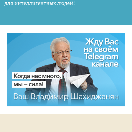
для интеллигентных людей
!