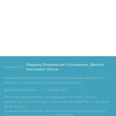
Владимир Владимирович Шахиджанян
,
Дмитрий
Основатели:
Анатольевич Волков
Администрация сайта не всегда разделяет мнения авторов и не
отвечает за достоверность публикуемых данных.
Дата открытия сайта — 17 августа 1997 г.
Все права на материалы, находящиемся на сайте 1001.ru,
охраняются в соответствии с законодательством РФ, в том числе,
об авторском
праве и смежных правах. Использование материалов сайте без