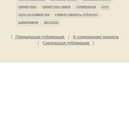
рахматулин
рахматулин марат
ружейников
соло
соло на клавиатуре
учимся говорить публично
шахиджанян
эргосоло
Предыдущая публикация
|
К содержанию раздела
|
Следующая публикация