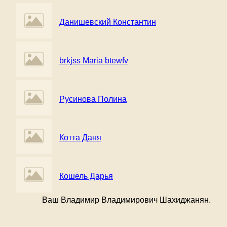
Данишевский Константин
brkjss Maria btewfv
Русинова Полина
Котта Даня
Кошель Дарья
Ваш Владимир Владимирович Шахиджанян.