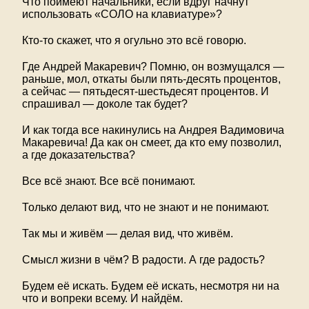
Что поимеют начальники, если вдруг начнут
использовать «СОЛО на клавиатуре»?
Кто-то скажет, что я огульно это всё говорю.
Где Андрей Макаревич? Помню, он возмущался —
раньше, мол, откаты были пять-десять процентов,
а сейчас — пятьдесят-шестьдесят процентов. И
спрашивал — доколе так будет?
И как тогда все накинулись на Андрея Вадимовича
Макаревича! Да как он смеет, да кто ему позволил,
а где доказательства?
Все всё знают. Все всё понимают.
Только делают вид, что не знают и не понимают.
Так мы и живём — делая вид, что живём.
Смысл жизни в чём? В радости. А где радость?
Будем её искать. Будем её искать, несмотря ни на
что и вопреки всему. И найдём.