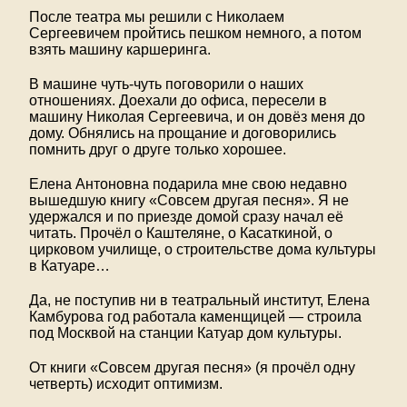
После театра мы решили с Николаем
Сергеевичем пройтись пешком немного, а потом
взять машину каршеринга.
В машине чуть-чуть поговорили о наших
отношениях. Доехали до офиса, пересели в
машину Николая Сергеевича, и он довёз меня до
дому. Обнялись на прощание и договорились
помнить друг о друге только хорошее.
Елена Антоновна подарила мне свою недавно
вышедшую книгу «Совсем другая песня». Я не
удержался и по приезде домой сразу начал её
читать. Прочёл о Каштеляне, о Касаткиной, о
цирковом училище, о строительстве дома культуры
в Катуаре…
Да, не поступив ни в театральный институт, Елена
Камбурова год работала каменщицей — строила
под Москвой на станции Катуар дом культуры.
От книги «Совсем другая песня» (я прочёл одну
четверть) исходит оптимизм.