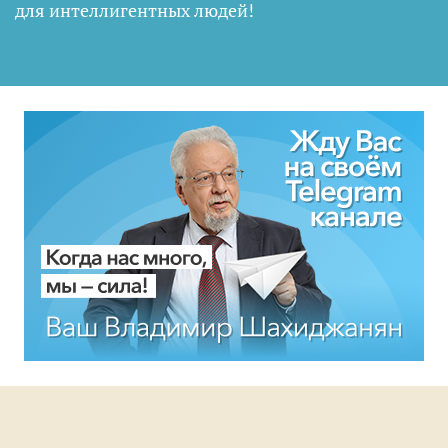
для интеллигентных людей
!