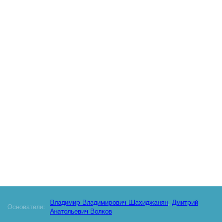
Владимир Владимирович Шахиджанян
,
Дмитрий
Основатели:
Анатольевич Волков