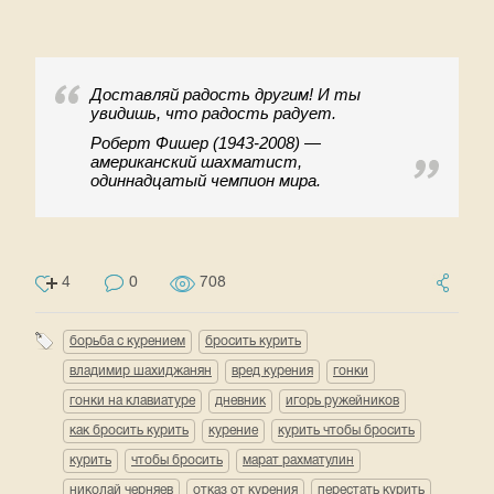
Доставляй радость другим! И ты
увидишь, что радость радует.
Роберт Фишер (1943-2008) —
американский шахматист,
одиннадцатый чемпион мира.
4
0
708
борьба с курением
бросить курить
владимир шахиджанян
вред курения
гонки
гонки на клавиатуре
дневник
игорь ружейников
как бросить курить
курение
курить чтобы бросить
курить
чтобы бросить
марат рахматулин
николай черняев
отказ от курения
перестать курить