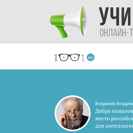
Владимир Владим
Добро пожалов
место российс
для интеллиге