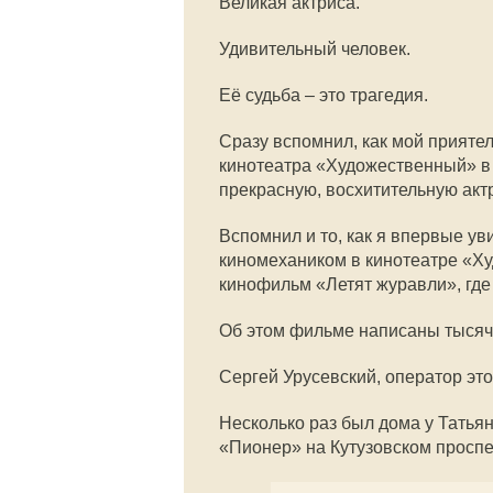
Великая актриса.
Удивительный человек.
Её судьба – это трагедия.
Сразу вспомнил, как мой прияте
кинотеатра «Художественный» в 
прекрасную, восхитительную актр
Вспомнил и то, как я впервые ув
киномехаником в кинотеатре «Х
кинофильм «Летят журавли», где
Об этом фильме написаны тысячи
Сергей Урусевский, оператор это
Несколько раз был дома у Татья
«Пионер» на Кутузовском проспе