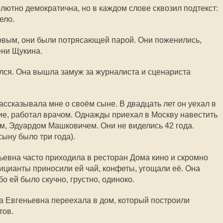
лютно демократична, но в каждом слове сквозил подтекст:
ело.
вым, они были потрясающей парой. Они поженились,
ени Щукина.
ался. Она вышла замуж за журналиста и сценариста
ассказывала мне о своём сыне. В двадцать лет он уехал в
ие, работал врачом. Однажды приехал в Москву навестить
ом, Эдуардом Машковичем. Они не виделись 42 года.
сыну было три года).
ьевна часто приходила в ресторан Дома кино и скромно
фицианты приносили ей чай, конфеты, угощали её. Она
о ей было скучно, грустно, одиноко.
на Евгеньевна переехала в дом, который построили
тов.