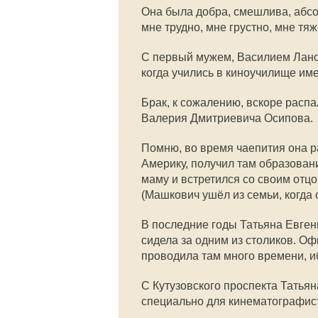
Она была добра, смешлива, абсо
мне трудно, мне грустно, мне тяж
С первый мужем, Василием Лано
когда учились в киноучилище им
Брак, к сожалению, вскоре расп
Валерия Дмитриевича Осипова.
Помню, во время чаепития она р
Америку, получил там образован
маму и встретился со своим отц
(Машкович ушёл из семьи, когда 
В последние годы Татьяна Евген
сидела за одним из столиков. О
проводила там много времени, иб
С Кутузовского проспекта Татья
специально для кинематографис