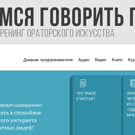
Дневник предпринимателя
Аудио
Видео
Книги
Ку
ЧТО ТАКОЕ
ЗАП
СЧАСТЬЕ?
ЧЕТ
ИЗ 
ирович Шахиджанян:
«ОД
ать в спокойное
МНЕ
кого интернета
нтных людей
!